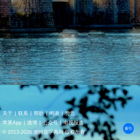
关于
|
联系
|
帮助
|
鸣谢
|
赞赏
苹果App
|
微博
|
公众号
|
电视报道
部首
笔划
拼音
潮拼
© 2013-
2026 潮州音字典网 版权所有