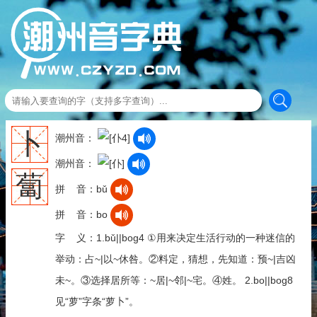
卜
潮州音：
潮州音：
蔔
拼 音：bǔ
拼 音：bo
字 义：1.bǔ||bog4 ①用来决定生活行动的一种迷信的
举动：占~|以~休咎。②料定，猜想，先知道：预~|吉凶
未~。③选择居所等：~居|~邻|~宅。④姓。 2.bo||bog8
见“萝”字条“萝卜”。