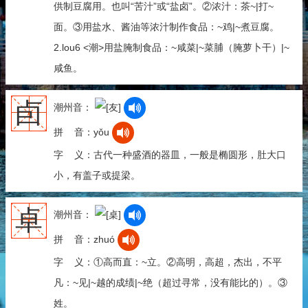
供制豆腐用。也叫“苦汁”或“盐卤”。②浓汁：茶~|打~
面。③用盐水、酱油等浓汁制作食品：~鸡|~煮豆腐。
2.lou6 <潮>用盐腌制食品：~咸菜|~菜脯（腌萝卜干）|~
咸鱼。
卣
潮州音：
拼 音：yǒu
字 义：古代一种盛酒的器皿，一般是椭圆形，肚大口
小，有盖子或提梁。
卓
潮州音：
拼 音：zhuó
字 义：①高而直：~立。②高明，高超，杰出，不平
凡：~见|~越的成绩|~绝（超过寻常，没有能比的）。③
姓。