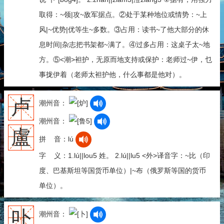
取得：~领|攻~敌军据点。②处于某种地位或情势：~上
风|~优势|优等生~多数。③占用：读书~了他大部分的休
息时间|杂志把书架都~满了。④过多占用：这桌子太~地
方。⑤<潮>袒护，无原而地支持或保护：老师过~伊，乜
事拢伊着（老师太袒护他，什么事都是他对）。
卢
潮州音：
潮州音：
盧
拼 音：lú
字 义：1.lú||lou5 姓。 2.lú||lu5 <外>译音字：~比（印
度、巴基斯坦等国货币单位）|~布（俄罗斯等国的货币
单位）。
卟
潮州音：