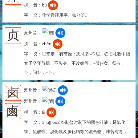
拼 音：bǔ
字 义：化学音译用字。如卟吩。
贞
潮州音：
拼 音：zhēn
字 义：①坚定，有节操：忠~|坚~不屈。②旧礼教中指
女子坚守节操，不失身、不改嫁等：~节|~女。③占，
卜，问卦：~卜。
卤
潮州音：
潮州音：
鹵
拼 音：lǔ
字 义：1.lǔ||lou2 ①制盐时剩下的黑色汁液，是氯化
镁、硫酸镁、溴化镁及氯化钠等的混合物，味苦有毒，