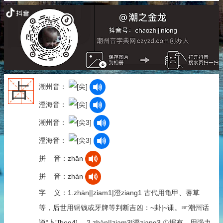
占
潮州音：
澄海音：
潮州音：
澄海音：
拼 音：zhān
拼 音：zhàn
字 义：1.zhān||ziam1|澄ziang1 古代用龟甲、蓍草
等，后世用铜钱或牙牌等判断吉凶：~卦|~课。☞潮州话
说“卜”[bog4]。 2.zhàn||ziam3|澄ziang3 ①据有，用强力