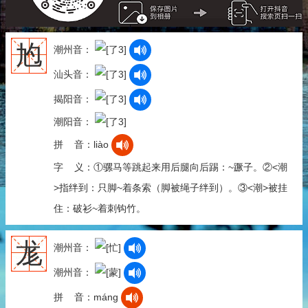
尥
潮州音：
汕头音：
揭阳音：
潮阳音：
拼 音：liào
字 义：①骡马等跳起来用后腿向后踢：~蹶子。②<潮
>指绊到：只脚~着条索（脚被绳子绊到）。③<潮>被挂
住：破衫~着刺钩竹。
尨
潮州音：
潮州音：
拼 音：máng