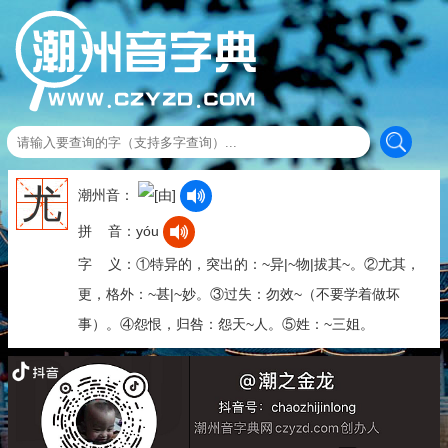
尤
潮州音：
拼 音：yóu
字 义：①特异的，突出的：~异|~物|拔其~。②尤其，
更，格外：~甚|~妙。③过失：勿效~（不要学着做坏
事）。④怨恨，归咎：怨天~人。⑤姓：~三姐。