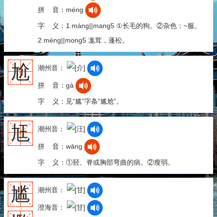
拼 音：méng
字 义：1.máng||mang5 ①长毛的狗。②杂色：~服。
2.méng||mong5 尨茸，蓬松。
尬
潮州音：
拼 音：gà
字 义：见“尴”字条“尴尬”。
尪
潮州音：
拼 音：wāng
字 义：①胫、脊或胸部弯曲的病。②瘦弱。
尴
潮州音：
澄海音：