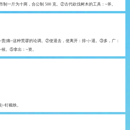
市制一斤为十两，合公制 500 克。②古代砍伐树木的工具：~斧。
~责|痛~这种荒谬的论调。②使退去，使离开：排~|~退。③多，广：
|~候。⑤拿出：~资。
|~钉截铁。