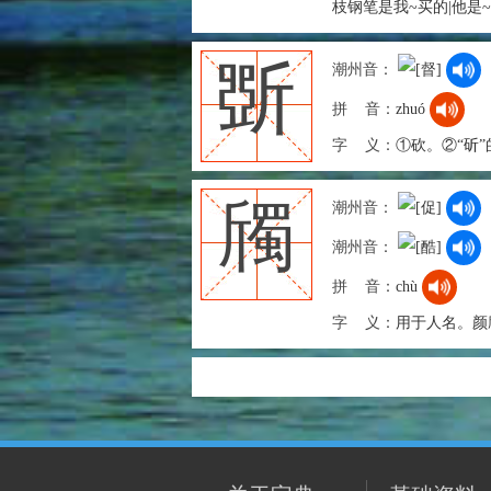
枝钢笔是我~买的|他是
斲
潮州音：
拼 音：
zhuó
字 义：
①砍。②“斫
斶
潮州音：
潮州音：
拼 音：
chù
字 义：
用于人名。颜