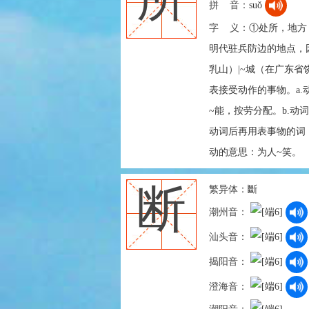
拼 音：
suǒ
字 义：
①处所，地方：
明代驻兵防边的地点，
乳山）|~城（在广东
表接受动作的事物。a.
~能，按劳分配。b.动词
动词后再用表事物的词
动的意思：为人~笑。
繁异体：
斷
断
潮州音：
汕头音：
揭阳音：
澄海音：