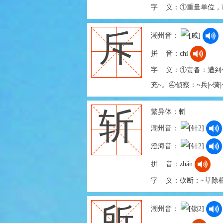
字 义：
①重量单位，
斥
潮州音：
拼 音：
chì
字 义：
①责备：遭到
充~。④侦察：~兵|~骑
繁异体：
斬
斩
潮州音：
澄海音：
拼 音：
zhǎn
字 义：
砍断：~草除根
所
潮州音：