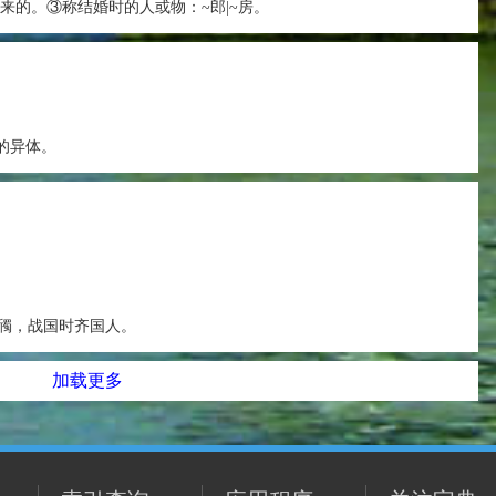
~来的。③称结婚时的人或物：~郎|~房。
”的异体。
斶，战国时齐国人。
加载更多