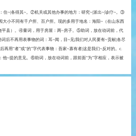
住~|各得其~。②机关或其他办事的地方：研究~|派出~|诊疗~。③
因大小不同有千户所、百户所。现的多用于地名：海阳~（在山东西
省饶平县）。④量词，用于房屋：两~房子。⑤助词，放在动词前，代
动词后不再用表事物的词：耳~闻，目~见|我们对人民要有~贡献|各尽
后再用“者”或“的”字代表事物：吾家~寡有者|这是我们~反对的。c.
：他~提的意见。⑥助词，放在动词前，跟前面“为”字相应，表示被