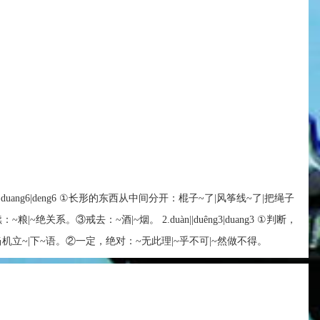
uêng6|duang6|deng6 ①长形的东西从中间分开：棍子~了|风筝线~了|把绳子
|~绝关系。③戒去：~酒|~烟。 2.duàn||duêng3|duang3 ①判断，
当机立~|下~语。②一定，绝对：~无此理|~乎不可|~然做不得。