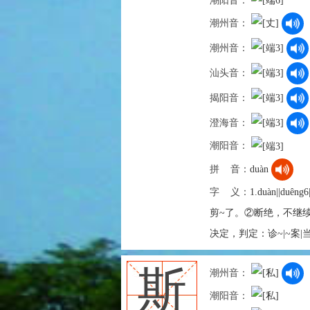
潮阳音：
潮州音：
潮州音：
汕头音：
揭阳音：
澄海音：
潮阳音：
拼 音：
duàn
字 义：
1.duàn||d
剪~了。②断绝，不继续：~粮
决定，判定：诊~|~案|
斯
潮州音：
潮阳音：