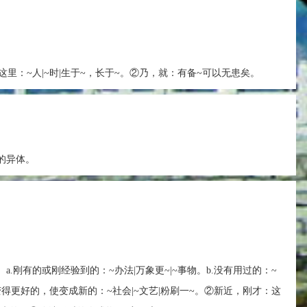
这里：~人|~时|生于~，长于~。②乃，就：有备~可以无患矣。
”的异体。
。a.刚有的或刚经验到的：~办法|万象更~|~事物。b.没有用过的：~
改变得更好的，使变成新的：~社会|~文艺|粉刷一~。②新近，刚才：这