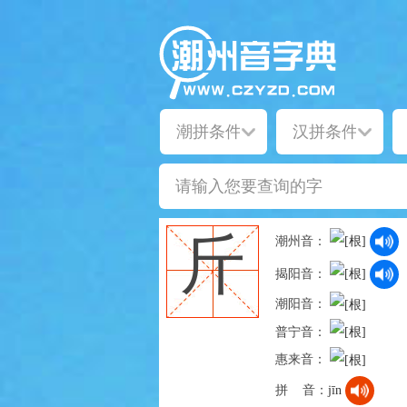
斤
潮州音：
揭阳音：
潮阳音：
普宁音：
惠来音：
拼 音：
jīn