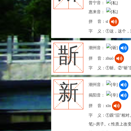
普宁音：
惠来音：
拼 音：
sī
字 义：
①这，这个，
斮
潮州音：
拼 音：
zhuó
字 义：
①斩。②“斫
新
潮州音：
揭阳音：
拼 音：
xīn
字 义：
①跟“旧”相对
笔|~房子。c.性质上