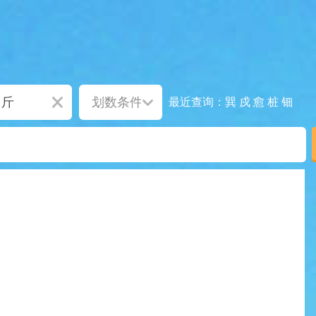
巽
戍
愈
桩
钿
最近查询：