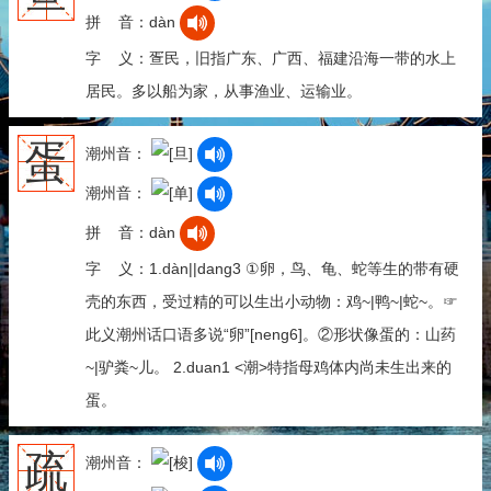
拼 音：dàn
字 义：疍民，旧指广东、广西、福建沿海一带的水上
居民。多以船为家，从事渔业、运输业。
蛋
潮州音：
潮州音：
拼 音：dàn
字 义：1.dàn||dang3 ①卵，鸟、龟、蛇等生的带有硬
壳的东西，受过精的可以生出小动物：鸡~|鸭~|蛇~。☞
此义潮州话口语多说“卵”[neng6]。②形状像蛋的：山药
~|驴粪~儿。 2.duan1 <潮>特指母鸡体内尚未生出来的
蛋。
疏
潮州音：