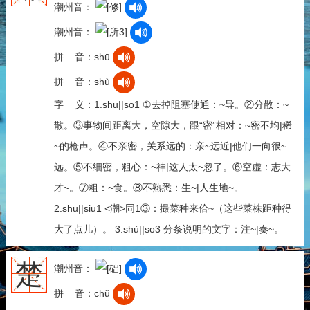
潮州音：
潮州音：
拼 音：shū
拼 音：shù
字 义：1.shū||so1 ①去掉阻塞使通：~导。②分散：~
散。③事物间距离大，空隙大，跟“密”相对：~密不均|稀
~的枪声。④不亲密，关系远的：亲~远近|他们一向很~
远。⑤不细密，粗心：~神|这人太~忽了。⑥空虚：志大
才~。⑦粗：~食。⑧不熟悉：生~|人生地~。
2.shū||siu1 <潮>同1③：撮菜种来佮~（这些菜株距种得
大了点儿）。 3.shù||so3 分条说明的文字：注~|奏~。
楚
潮州音：
拼 音：chǔ