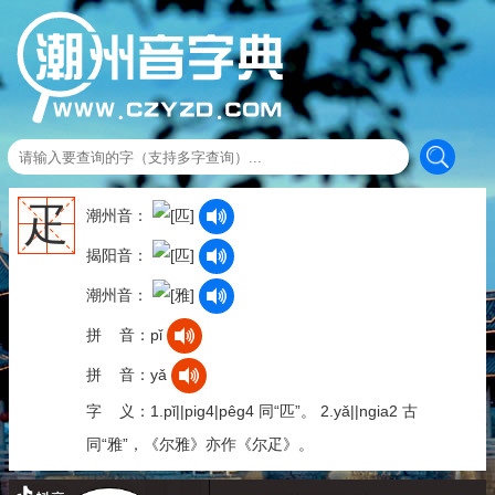
疋
潮州音：
揭阳音：
潮州音：
拼 音：pǐ
拼 音：yǎ
字 义：1.pǐ||pig4|pêg4 同“匹”。 2.yǎ||ngia2 古
同“雅”，《尔雅》亦作《尔疋》。