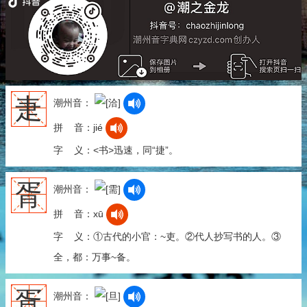
疌
潮州音：
拼 音：jié
字 义：<书>迅速，同“捷”。
胥
潮州音：
拼 音：xū
字 义：①古代的小官：~吏。②代人抄写书的人。③
全，都：万事~备。
疍
潮州音：