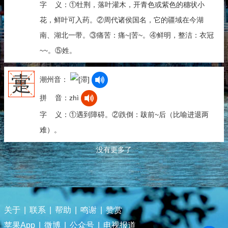
字 义：①牡荆，落叶灌木，开青色或紫色的穗状小
花，鲜叶可入药。②周代诸侯国名，它的疆域在今湖
南、湖北一带。③痛苦：痛~|苦~。④鲜明，整洁：衣冠
~~。⑤姓。
疐
潮州音：
拼 音：zhì
字 义：①遇到障碍。②跌倒：跋前~后（比喻进退两
难）。
没有更多了
关于
|
联系
|
帮助
|
鸣谢
|
赞赏
苹果App
|
微博
|
公众号
|
电视报道