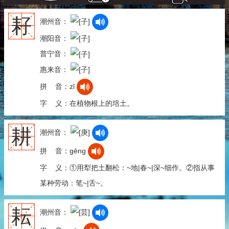
耔
潮州音：
潮阳音：
普宁音：
惠来音：
拼 音：zǐ
字 义：在植物根上的培土。
耕
潮州音：
拼 音：gēng
字 义：①用犁把土翻松：~地|春~|深~细作。②指从事
某种劳动：笔~|舌~。
耘
潮州音：