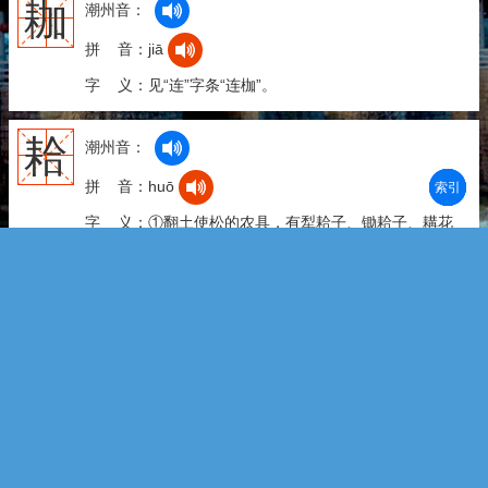
耞
潮州音：
拼 音：jiā
字 义：见“连”字条“连枷”。
耠
潮州音：
拼 音：huō
部首
笔划
拼音
潮拼
字 义：①翻土使松的农具，有犁耠子、锄耠子、耩花
耠子等，可以代替犁、锄等。②用耠子翻土，代替耕、
锄或耩的工作：~地|~个二三寸深就够了。
耢
潮州音：
拼 音：lào
耮
字 义：①用荆条等编成的一种农具，功用和耙相似，
也叫“耱”、“盖”或“盖擦”。②用耢平整土地。