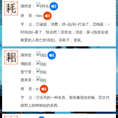
耗
潮州音：
拼 音：hào
字 义：①减损，消费：消~品|别~灯油了。②拖延：~
时间|别~着了，快去吧！③音信，消息：噩~(指亲近或
敬爱的人死亡的消息)。④耗子，老鼠。
耜
潮州音：
潮阳音：
普宁音：
惠来音：
拼 音：sì
字 义：①古代的一种农具，形状像现在的锹。②古代
跟犁上的铧相似的东西。