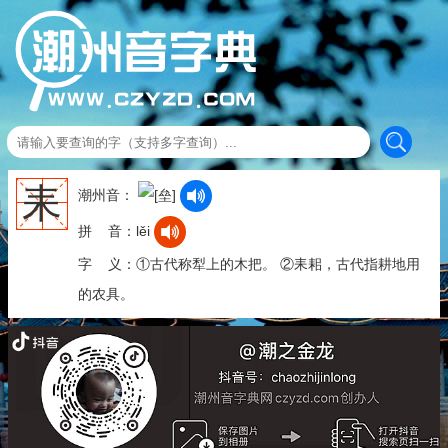
耒
潮州音：
拼 音：lěi
字 义：①古代称犁上的木把。 ②耒耜，古代指耕地用
的农具。