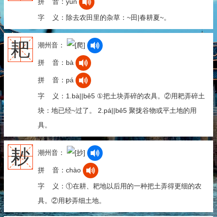
拼 音：yún
字 义：除去农田里的杂草：~田|春耕夏~。
耙
潮州音：
拼 音：bà
拼 音：pá
字 义：1.bà||bê5 ①把土块弄碎的农具。②用耙弄碎土
块：地已经~过了。 2.pá||bê5 聚拢谷物或平土地的用
具。
耖
潮州音：
拼 音：chào
字 义：①在耕、耙地以后用的一种把土弄得更细的农
具。②用耖弄细土地。