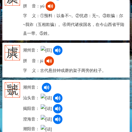
拼 音：yú
字 义：①预料：以备不~。②忧虑：无~。③欺骗：尔
~我诈（互相欺骗）。④周代诸侯国名，在今山西省平陆
县一带。⑤姓。
虡
潮州音：
拼 音：jù
字 义：古代悬挂钟或磬的架子两旁的柱子。
虢
潮州音：
汕头音：
揭阳音：
澄海音：
潮阳音：