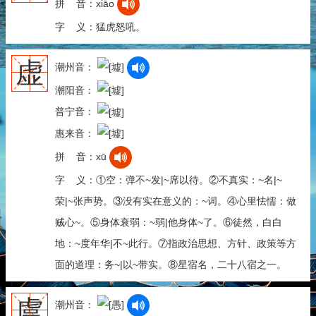
拼 音：xiāo
字 义：猛虎怒吼。
虚
潮州音：
潮阳音：
普宁音：
惠来音：
拼 音：xū
字 义：①空：弹不~发|~席以待。②不真实：~名|~
荣|~张声势。③没有实在意义的：~词。④心里怯懦：做
贼心~。⑤身体衰弱：~弱|他身体~了。⑥徒然，白白
地：~度年华|不~此行。⑦指政治思想、方针、政策等方
面的道理：务~|以~带实。⑧星宿名，二十八宿之一。
虞
潮州音：