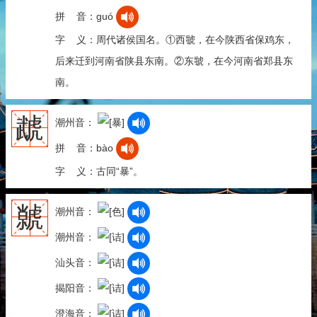
拼 音：guó
字 义：周代诸侯国名。①西虢，在今陕西省保鸡东，
后来迁到河南省陕县东南。②东虢，在今河南省郑县东
南。
虣
潮州音：
拼 音：bào
字 义：古同“暴”。
虩
潮州音：
潮州音：
汕头音：
揭阳音：
澄海音：