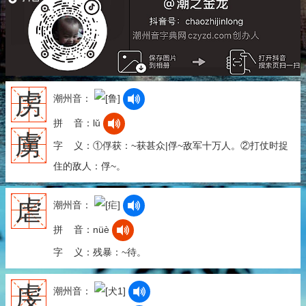
虏
潮州音：
拼 音：lǔ
虜
字 义：①俘获：~获甚众|俘~敌军十万人。②打仗时捉
住的敌人：俘~。
虐
潮州音：
拼 音：nüè
字 义：残暴：~待。
虔
潮州音：