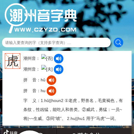
虎
潮州音：
潮州音：
拼 音：hǔ
拼 音：hu
字 义：1.hǔ||houn2 ①老虎，野兽名，毛黄褐色，有
条纹，性凶猛，能吃人和兽类。②威武，勇猛：一员~
将|~~生威。③同“唬”。 2.hu||hu1 用于“马虎”一词。