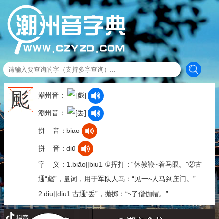
颩
潮州音：
潮州音：
拼 音：biāo
拼 音：diū
字 义：1.biāo||biu1 ①挥打：“休教鞭~着马眼。”②古
通“彪”，量词，用于军队人马：“见一~人马到庄门。”
2.diū||diu1 古通“丢”，抛掷：“~了僧伽帽。”