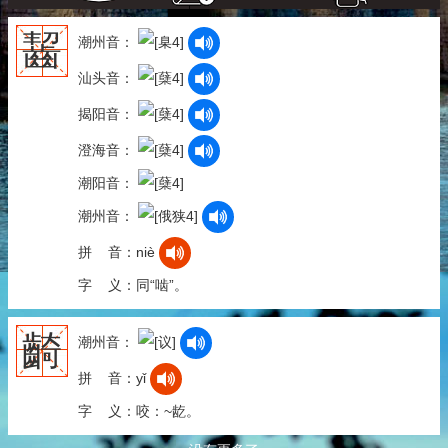
齧
潮州音：
汕头音：
揭阳音：
澄海音：
潮阳音：
潮州音：
拼 音：niè
字 义：同“啮”。
齮
潮州音：
拼 音：yǐ
字 义：咬：~龁。