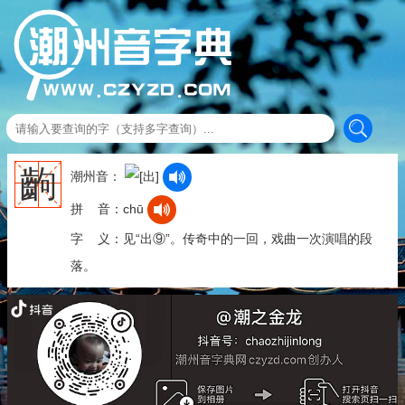
齣
潮州音：
拼 音：chū
字 义：见“出⑨”。传奇中的一回，戏曲一次演唱的段
落。