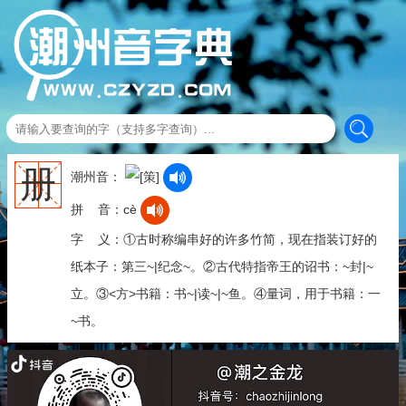
册
潮州音：
拼 音：cè
字 义：①古时称编串好的许多竹简，现在指装订好的
纸本子：第三~|纪念~。②古代特指帝王的诏书：~封|~
立。③<方>书籍：书~|读~|~鱼。④量词，用于书籍：一
~书。