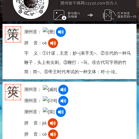
策
潮州音：
拼 音：cè
字 义：①计谋，主意：妙~|束手无~。②古代的一种马
鞭子，头上有尖刺。③鞭打：~马。④古代写字用的竹
简：简~。⑤帝王时代考试的一种文体：对~|~论。
筴
潮州音：
潮州音：
潮州音：
拼 音：jiā
拼 音：cè