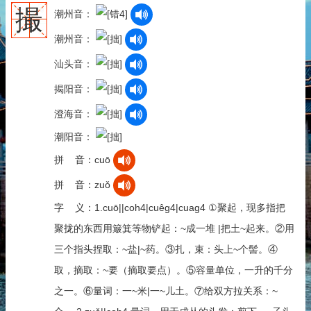
撮
潮州音：
潮州音：
汕头音：
揭阳音：
澄海音：
潮阳音：
拼 音：cuō
拼 音：zuǒ
字 义：1.cuō||coh4|cuêg4|cuag4 ①聚起，现多指把
聚拢的东西用簸箕等物铲起：~成一堆 |把土~起来。②用
三个指头捏取：~盐|~药。③扎，束：头上~个髻。④
取，摘取：~要（摘取要点）。⑤容量单位，一升的千分
之一。⑥量词：一~米|一~儿土。⑦给双方拉关系：~