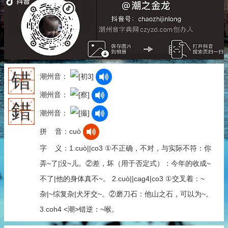
错
潮州音：
潮州音：
錯
潮州音：
拼 音：cuò
字 义：1.cuò||co3 ①不正确，不对，与实际不符：你
弄~了|没~儿。②差，坏（用于否定式）：今年的收成~
不了|他的身体真不~。 2.cuò||cag4|co3 ①交叉着：~
杂|~综复杂|犬牙交~。②磨刀石：他山之石，可以为~。
3.coh4 <潮>错逆：~喉。