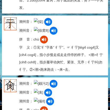
合。 2.zuǒ||coh4 量词，用于成丛的头发：剪下一~子头
发。
亍
潮州音：
潮州音：
拼 音：chù
字 义：①见“彳”字条“ 彳亍”。☞ 彳亍[têg4 cog4]又
[cih4 cog4]，指小步慢走或走走停停的样子。 <潮>彳亍
[cih8 coh8]，指步履举动匆忙、紧张、无序：彳亍叫|勿
彳亍。②<潮>跑来跑去：~来~去。
肏
潮州音：
潮州音：
潮州音：