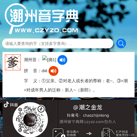
爹
潮州音：
拼 音：diē
字 义：①父亲。②对老人或长者的尊称：老~。③<潮
>对成年男人的泛称：新人~（新郎）。