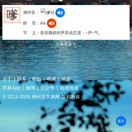
嗲
潮州音：
拼 音：diǎ
字 义：形容撒娇的声音或态度：~声~气。
没有更多了
关于
|
联系
|
帮助
|
鸣谢
|
赞赏
苹果App
|
微博
|
公众号
|
电视报道
© 2013-
2026 潮州音字典网 版权所有
部首
笔划
拼音
潮拼