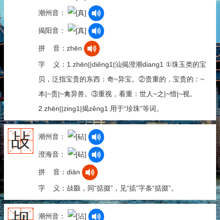
潮州音：
揭阳音：
拼 音：zhēn
字 义：1.zhēn||diêng1|汕揭澄潮diang1 ①珠玉类的宝
贝，泛指宝贵的东西：奇~异宝。②贵重的，宝贵的：~
本|~贵|~禽异兽。③重视，看重：世人~之|~惜|~视。
2.zhēn||zing1|揭zêng1 用于“珍珠”等词。
敁
潮州音：
澄海音：
拼 音：diān
字 义：敁敠，同“掂掇”，见“掂”字条“掂掇”。
潮州音：