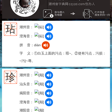
玷
潮州音：
澄海音：
拼 音：diàn
字 义：①白玉上面的污点：瑕~。②使有污点，污损：
~污|~辱。
珍
潮州音：
汕头音：
揭阳音：
澄海音：
潮阳音：