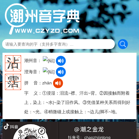
沾
潮州音：
澄海音：
霑
拼 音：zhān
字 义：①浸湿：泪流~襟、汗出~背。②因接触而附着
上，染上：~水|~染了旧作风。③凭借某种关系而得到好
处：~光。④稍微碰上或接触上：~边儿|脚不~地。