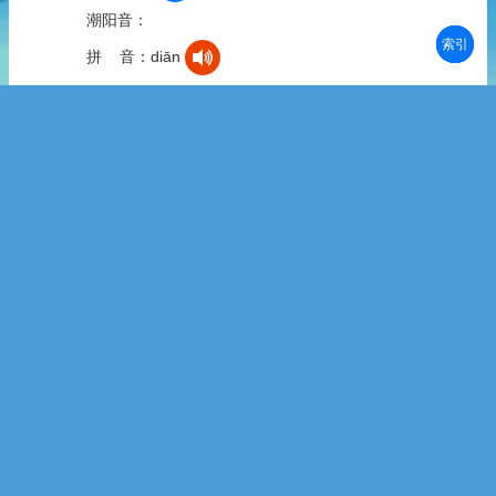
潮阳音：
部首
笔划
拼音
潮拼
拼 音：diān
字 义：①同“颠”，颠倒，错乱：~倒|~乱。②荒唐：不
亦~乎|岂不~哉。
滇
潮州音：
汕头音：
揭阳音：
澄海音：
潮阳音：
潮州音：
汕头音：
揭阳音：