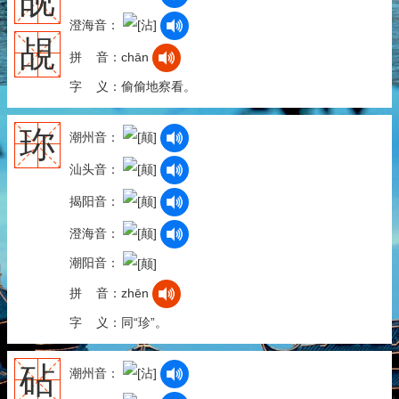
觇
澄海音：
覘
拼 音：chān
字 义：偷偷地察看。
珎
潮州音：
汕头音：
揭阳音：
澄海音：
潮阳音：
拼 音：zhēn
字 义：同“珍”。
砧
潮州音：