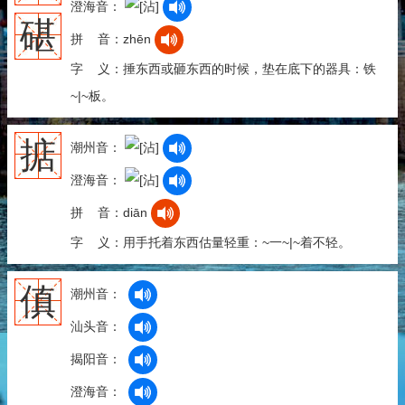
澄海音：
碪
拼 音：zhēn
字 义：捶东西或砸东西的时候，垫在底下的器具：铁
~|~板。
掂
潮州音：
澄海音：
拼 音：diān
字 义：用手托着东西估量轻重：~一~|~着不轻。
傎
潮州音：
汕头音：
揭阳音：
澄海音：