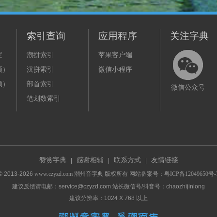
索引查询
应用程序
关注字典
案
潮拼索引
苹果客户端
频）
汉拼索引
微信小程序
频）
部首索引
微信公众号
笔划数索引
赞赏字典
感谢相辅
联系方式
友情链接
|
|
|
© 2013-
2026
www.czyzd.com
潮州音字典
版权所有 网站备案号：
粤ICP备12049650号-
建议反馈请电邮：service@czyzd.com 站长微信号/抖音号：chaozhijinlong
建议分辨率：1024 X 768 以上