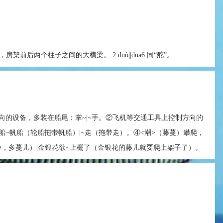
5 房柁，房架前后两个柱子之间的大横梁。 2.duò||dua6 同“舵”。
向的设备，多装在船尾：掌~|~手。②飞机等交通工具上控制方向的
船~帆船（轮船拖带帆船）|~走（拖带走）。④<潮>（藤蔓）攀爬，
种，多蔓儿）|金银花欲~上棚了（金银花的藤儿就要爬上架子了）。