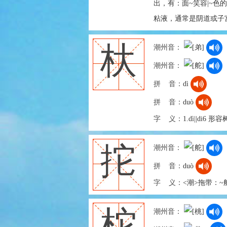
出，有：面~笑容|~色
粘液，通常是阴道或子
杕
潮州音：
潮州音：
拼 音：
dì
拼 音：
duò
字 义：
1.dì||di6 
拕
潮州音：
拼 音：
duò
字 义：
<潮>拖带：~
柁
潮州音：