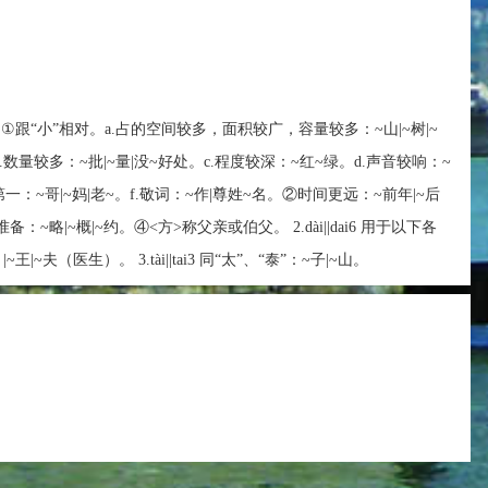
a7|dai6 ①跟“小”相对。a.占的空间较多，面积较广，容量较多：~山|~树|~
.数量较多：~批|~量|没~好处。c.程度较深：~红~绿。d.声音较响：~
一：~哥|~妈|老~。f.敬词：~作|尊姓~名。②时间更远：~前年|~后
~略|~概|~约。④<方>称父亲或伯父。 2.dài||dai6 用于以下各
~夫（医生）。 3.tài||tai3 同“太”、“泰”：~子|~山。