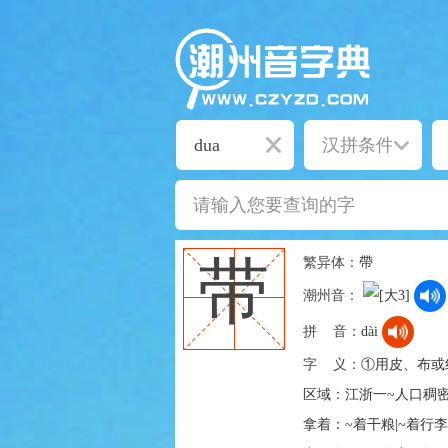
繁异体：
帶
带
潮州音：
拼 音：
dài
字 义：
①用皮、布或纱
区域：江浙一~人口稠密
拿着：~着干粮|~着行