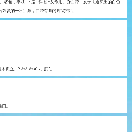
的。⑧领，率领：~路|~兵|起~头作用。⑨白带，女子阴道流出的白色
宫发炎的一种症象，白带有血的叫“赤带”。
形容树木孤立。2.duò||dua6 同“舵”。
船囝。