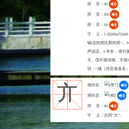
拼 音：
dà
拼 音：
dài
拼 音：
tài
字 义：
1.dà||du
锅|这间房比那间房~。b
声说话。e.年长，排行第
天。③不很详细，不很准备：
词：~城（河北省县名）|~王|
亣
潮州音：
潮州音：
拼 音：
dà
字 义：
古同“大”。