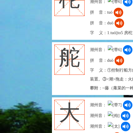
潮州音：
拼 音：
tuó
拼 音：
duò
字 义：
1.tuó||to
舵
潮州音：
拼 音：
duò
字 义：
①控制行船方
装置。③<潮>拖走：火
攀附：~藤（蕹菜的一
大
潮州音：
潮州音：
潮州音：