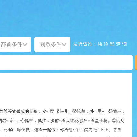
抉
泠
郄
泗
泅
最近查询：
线等物做成的长条：皮~|腰~|鞋~儿。②轮胎：外~|里~。③地带，
|湿~|寒~。④佩带，佩挂：胸前~着大红花|腰里~着盒子枪。⑤随身
李。⑥捎，顺便做，连着一起做：你给他~个口信去|把门~上。⑦显