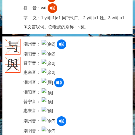
拼 音：wū
字 义：1.yú||i1|e1 同“于①”。 2.yū||u1 姓。3.wū||u1
①文言叹词。②老虎的别称：~菟。
与
潮州音：
潮阳音：
與
普宁音：
惠来音：
潮州音：
潮阳音：
普宁音：
惠来音：
潮州音：
潮阳音：