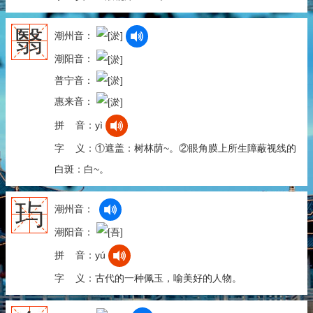
翳
潮州音：
潮阳音：
普宁音：
惠来音：
拼 音：yì
字 义：①遮盖：树林荫~。②眼角膜上所生障蔽视线的
白斑：白~。
玙
潮州音：
潮阳音：
拼 音：yú
字 义：古代的一种佩玉，喻美好的人物。