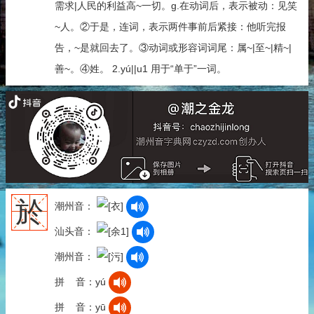
需求|人民的利益高~一切。g.在动词后，表示被动：见笑
~人。②于是，连词，表示两件事前后紧接：他听完报
告，~是就回去了。③动词或形容词词尾：属~|至~|精~|
善~。④姓。 2.yú||u1 用于“单于”一词。
於
潮州音：
汕头音：
潮州音：
拼 音：yú
拼 音：yū