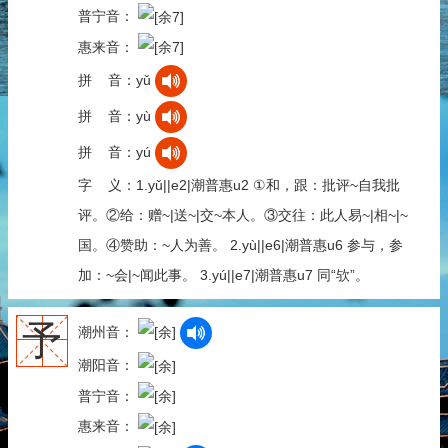
普宁音：
惠来音：
拼 音：yǔ
拼 音：yù
拼 音：yú
字 义：1.yǔ||e2|潮普惠u2 ①和，跟：批评~自我批
评。②给：赠~|送~|交~本人。③交往：此人易~|相~|~
国。④赞助：~人为善。 2.yù||e6|潮普惠u6 参与，参
加：~会|~闻此事。 3.yú||e7|潮普惠u7 同“欤”。
予
潮州音：
潮阳音：
普宁音：
惠来音：