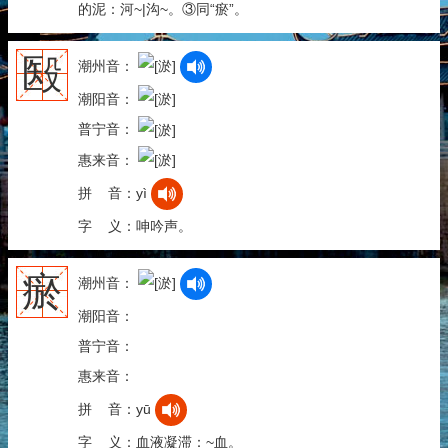
的泥：河~|沟~。③同“瘀”。
殹
潮州音：
潮阳音：
普宁音：
惠来音：
拼 音：yì
字 义：呻吟声。
瘀
潮州音：
潮阳音：
普宁音：
惠来音：
拼 音：yū
字 义：血液凝滞：~血。