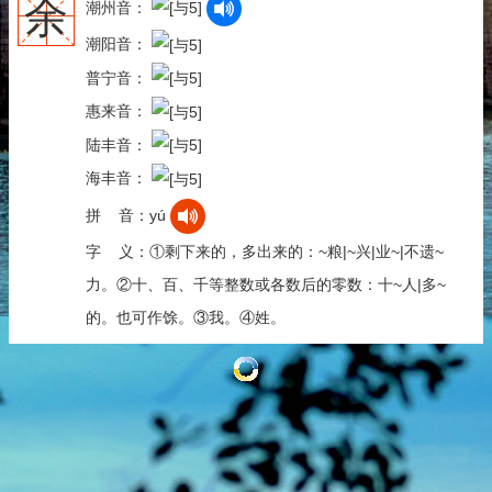
余
潮州音：
潮阳音：
普宁音：
惠来音：
陆丰音：
海丰音：
拼 音：yú
字 义：①剩下来的，多出来的：~粮|~兴|业~|不遗~
力。②十、百、千等整数或各数后的零数：十~人|多~
的。也可作馀。③我。④姓。