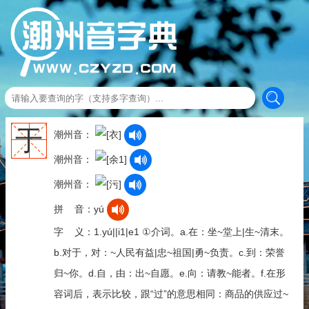
于
潮州音：
潮州音：
潮州音：
拼 音：yú
字 义：1.yú||i1|e1 ①介词。a.在：坐~堂上|生~清末。
b.对于，对：~人民有益|忠~祖国|勇~负责。c.到：荣誉
归~你。d.自，由：出~自愿。e.向：请教~能者。f.在形
容词后，表示比较，跟“过”的意思相同：商品的供应过~