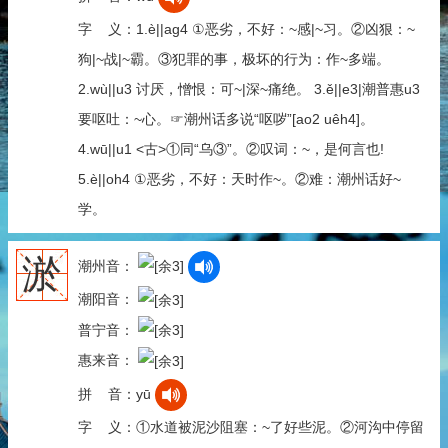
字 义：1.è||ag4 ①恶劣，不好：~感|~习。②凶狠：~
狗|~战|~霸。③犯罪的事，极坏的行为：作~多端。
2.wù||u3 讨厌，憎恨：可~|深~痛绝。 3.ě||e3|潮普惠u3
要呕吐：~心。☞潮州话多说“呕哕”[ao2 uêh4]。
4.wū||u1 <古>①同“乌③”。②叹词：~，是何言也!
5.è||oh4 ①恶劣，不好：天时作~。②难：潮州话好~
学。
淤
潮州音：
潮阳音：
普宁音：
惠来音：
拼 音：yū
字 义：①水道被泥沙阻塞：~了好些泥。②河沟中停留