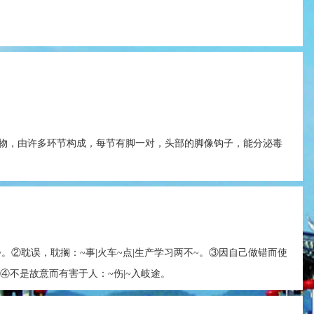
物，由许多环节构成，每节有脚一对，头部的脚像钩子，能分泌毒
~。②耽误，耽搁：~事|火车~点|生产学习两不~。③因自己做错而使
。④不是故意而有害于人：~伤|~入岐途。