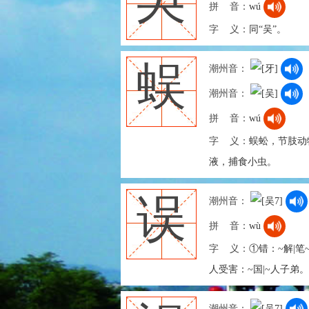
吳
拼 音：
wú
字 义：
同“吴”。
蜈
潮州音：
潮州音：
拼 音：
wú
字 义：
蜈蚣，节肢动
液，捕食小虫。
误
潮州音：
拼 音：
wù
字 义：
①错：~解|笔
人受害：~国|~人子弟
潮州音：