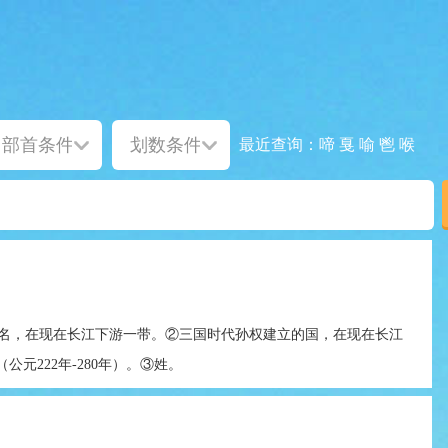
啼
戛
喻
鬯
喉
最近查询：
名，在现在长江下游一带。②三国时代孙权建立的国，在现在长江
元222年-280年）。③姓。