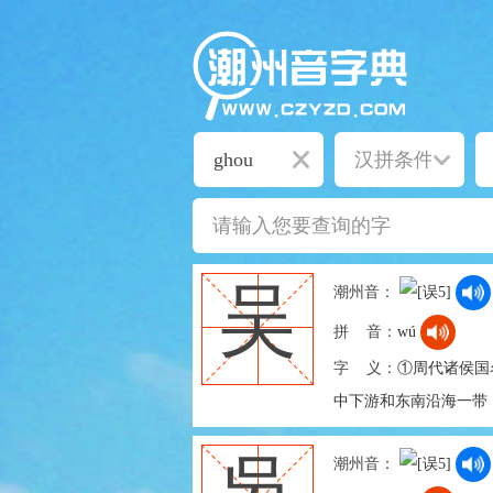
吴
潮州音：
拼 音：
wú
字 义：
①周代诸侯国
中下游和东南沿海一带（公
潮州音：