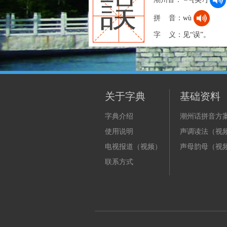
誤
拼 音：
wù
字 义：
见“误”。
关于字典
基础资料
字典介绍
潮州话拼音方
使用说明
声调读法（视
电视报道（视频）
声母韵母（视
联系方式