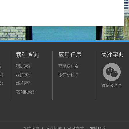
索引查询
应用程序
关注字典
案
潮拼索引
苹果客户端
频）
汉拼索引
微信小程序
频）
部首索引
微信公众号
笔划数索引
赞赏字典
感谢相辅
联系方式
友情链接
|
|
|