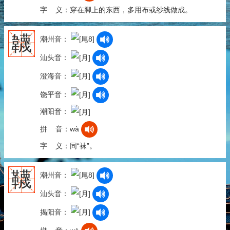
字 义：穿在脚上的东西，多用布或纱线做成。
韤
潮州音：
汕头音：
澄海音：
饶平音：
潮阳音：
拼 音：wà
字 义：同“袜”。
韈
潮州音：
汕头音：
揭阳音：