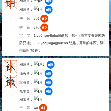
钥
潮州音：
潮州音：
拼 音：yuè
拼 音：yào
字 义：1.yuè||iag4|ghuêh8 锁：锁~（喻重要关键或边
防要地）。 2.yào||iag4|ghuêh8 钥匙，开锁的东西。潮
州话叫“锁匙”。
袜
潮州音：
汕头音：
襪
澄海音：
饶平音：
潮阳音：
拼 音：wà