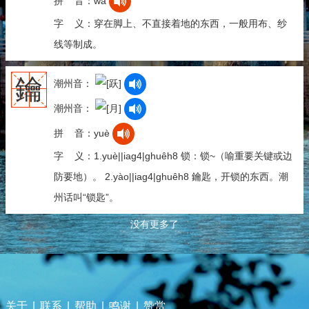
拼 音：wà
字 义：穿在脚上、不直接着地的东西，一般用布、纱
线等制成。
鑰
潮州音：
潮州音：
拼 音：yuè
字 义：1.yuè||iag4|ghuêh8 锁：锁~（喻重要关键或边
防要地）。 2.yào||iag4|ghuêh8 鑰匙，开锁的东西。潮
州话叫“锁匙”。
没有更多了
关于
|
联系
|
帮助
|
鸣谢
|
赞赏