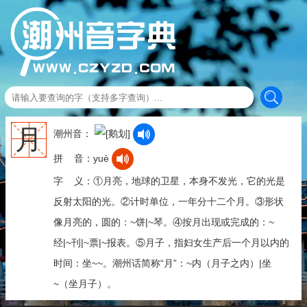
月
潮州音：
拼 音：yuè
字 义：①月亮，地球的卫星，本身不发光，它的光是
反射太阳的光。②计时单位，一年分十二个月。③形状
像月亮的，圆的：~饼|~琴。④按月出现或完成的：~
经|~刊|~票|~报表。⑤月子，指妇女生产后一个月以内的
时间：坐~~。潮州话简称“月”：~内（月子之内）|坐
~（坐月子）。