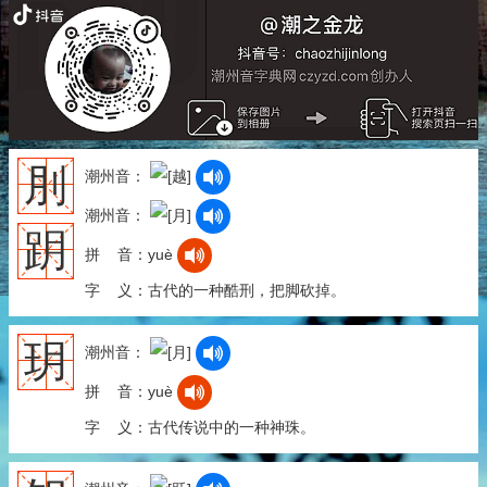
刖
潮州音：
潮州音：
跀
拼 音：yuè
字 义：古代的一种酷刑，把脚砍掉。
玥
潮州音：
拼 音：yuè
字 义：古代传说中的一种神珠。