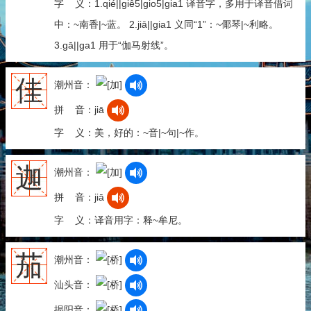
字 义：1.qié||giê5|gio5|gia1 译音字，多用于译音借词
中：~南香|~蓝。 2.jiā||gia1 义同“1”：~倻琴|~利略。
3.gā||ga1 用于“伽马射线”。
佳
潮州音：
拼 音：jiā
字 义：美，好的：~音|~句|~作。
迦
潮州音：
拼 音：jiā
字 义：译音用字：释~牟尼。
茄
潮州音：
汕头音：
揭阳音：