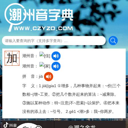
加
潮州音：
潮州音：
拼 音：jiā
字 义：1.jiā||gia1 ①增多，几种事物并起来：~价|三个
数相~|增~工资。②把几个数并起来的算法：~减乘除。
③施以某种动作：特~注意|不~思索|~以保护。④把本来
没有的添上去：~引号。 2.gê1 <潮>多：我~你两岁。