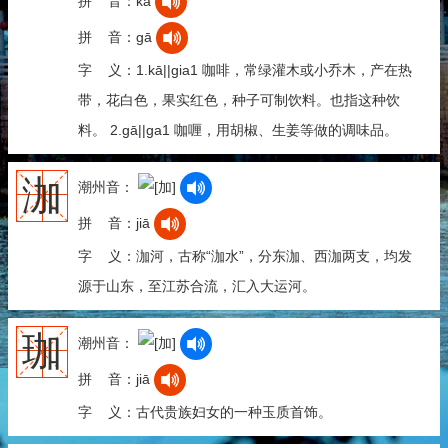
拼 音：kā
拼 音：gā
字 义：1.kā||gia1 咖啡，常绿灌木或小乔木，产在热
带，花白色，果实红色，种子可制饮料。也指这种饮
料。 2.gā||ga1 咖喱，用胡椒、生姜等做的调味品。
泇
潮州音：
拼 音：jiā
字 义：泇河，古称“泇水”，分东泇、西泇两支，均发
源于山东，至江苏合流，汇入大运河。
珈
潮州音：
拼 音：jiā
字 义：古代贵族妇女的一种玉质首饰。