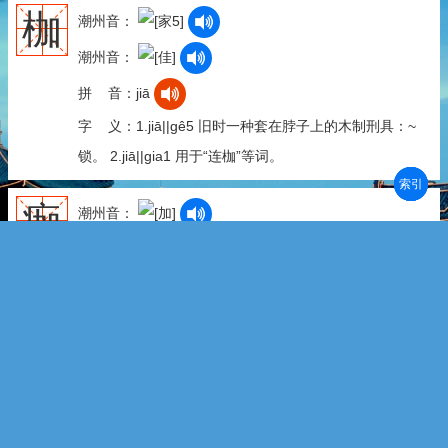
枷
潮州音：
潮州音：
拼 音：jiā
字 义：1.jiā||gê5 旧时一种套在脖子上的木制刑具：~
锁。 2.jiā||gia1 用于“连枷”等词。
部首
笔划
拼音
潮拼
痂
潮州音：
拼 音：jiā
字 义：伤口或疮口血液、淋巴液等凝结成的硬皮，愈
后自然脱落：结~|疮~。☞潮州话说“疕”[pi2]。
家
潮州音：
潮州音：
潮州音：