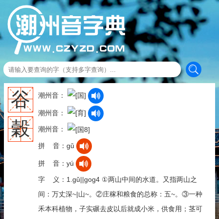
谷
潮州音：
潮州音：
穀
潮州音：
拼 音：gǔ
拼 音：yú
字 义：1.gǔ||gog4 ①两山中间的水道。又指两山之
间：万丈深~|山~。②庄稼和粮食的总称：五~。③一种
禾本科植物，子实碾去皮以后就成小米，供食用；茎可