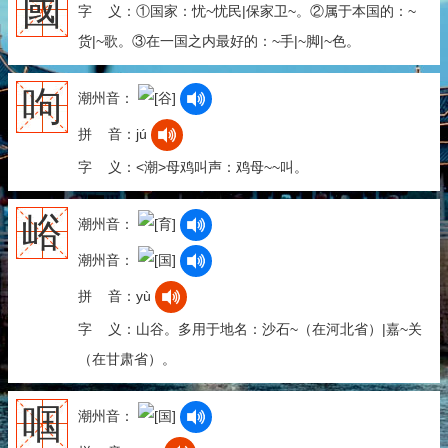
國
字 义：①国家：忧~忧民|保家卫~。②属于本国的：~
货|~歌。③在一国之内最好的：~手|~脚|~色。
呴
潮州音：
拼 音：jú
字 义：<潮>母鸡叫声：鸡母~~叫。
峪
潮州音：
潮州音：
拼 音：yù
字 义：山谷。多用于地名：沙石~（在河北省）|嘉~关
（在甘肃省）。
啯
潮州音：