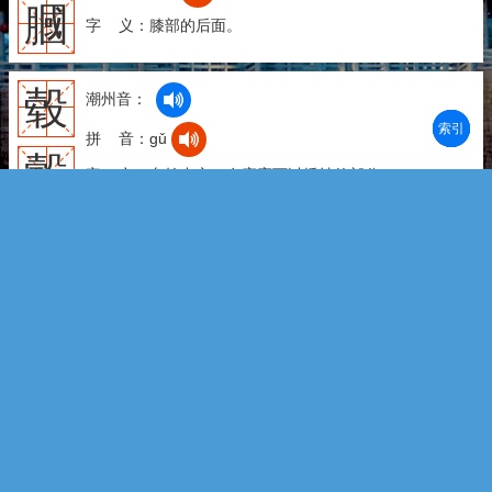
膕
字 义：膝部的后面。
毂
潮州音：
部首
笔划
拼音
潮拼
拼 音：gǔ
轂
字 义：车轮中心，有窟窿可以插轴的部分。
榖
潮州音：
拼 音：gǔ
字 义：木名。又称“构”、“楮”，即构树 [paper
mulberry]。落叶乔木。新生枝密披灰色粗毛,具乳汁。叶
阔卵形至长圆状卵形,叶端渐尖,全缘或缺裂。初夏开淡绿
色小花,雌雄异株。果实圆球形,成熟时鲜红色,皮可制桑
皮纸。