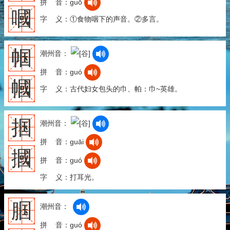
拼 音：guō
嘓
字 义：①食物咽下的声音。②多言。
帼
潮州音：
拼 音：guó
幗
字 义：古代妇女包头的巾、帕：巾~英雄。
掴
潮州音：
拼 音：guāi
摑
拼 音：guó
字 义：打耳光。
腘
潮州音：
拼 音：guó