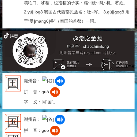
喂牲口。④稻，也指稻的子实：糯~|粳~|轧~机。⑤姓。
2.yú||iog8 我国古代西部民族名：吐~浑。 3.gǔ||gog8 用
于“曼[mang6]谷”（泰国的首都）一词。
囯
潮州音：
拼 音：guó
字 义：同“国”。
国
潮州音：
拼 音：guó