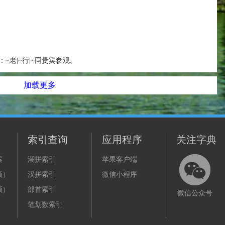
~老|~行|~同贵宾参观。
加载更多
索引查询
应用程序
关注字典
案
潮拼索引
苹果客户端
频）
汉拼索引
微信小程序
频）
部首索引
微信公众号
笔划数索引