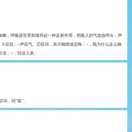
ai6|ga1 咳嗽，呼吸器官受刺激而起一种反射作用，把吸入的气急急呼出，声
||hai1 ①叹息：~声叹气。②叹词，表示惋惜或后悔：~，我为什么这么糊
注意：~，到这儿来。
叹词，同“咳”。