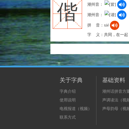
偕
潮州音：
潮州音：
拼 音：
xié
字 义：
共同，在一起：
关于字典
基础资料
字典介绍
潮州话拼音方
使用说明
声调读法（视
电视报道（视频）
声母韵母（视
联系方式