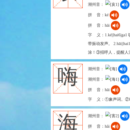
潮州音：
拼 音：
ké
拼 音：
hāi
字 义：
1.ké||h
带振动发声。 2.hāi
涂！③招呼人，提醒人
嗨
潮州音：
潮州音：
拼 音：
hāi
字 义：
①象声词。②
海
潮州音：
拼 音：
hǎi