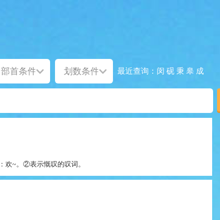
闵
砚
秉
皋
成
最近查询：
：欢~。②表示慨叹的叹词。