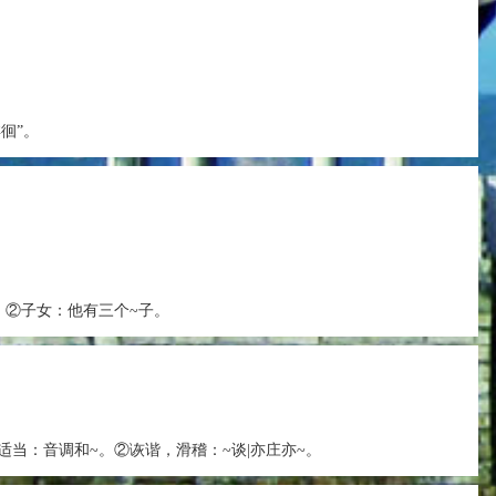
徘徊”。
。②子女：他有三个~子。
适当：音调和~。②诙谐，滑稽：~谈|亦庄亦~。