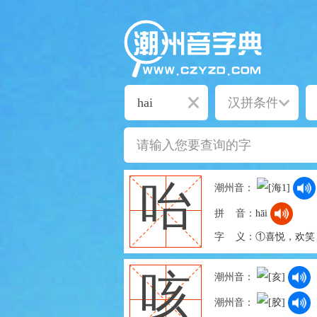
咍
潮州音：
拼 音：
hāi
字 义：
①喜悦，欢笑
咳
潮州音：
潮州音：