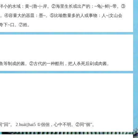
小的水域：黄~|渤~|~岸。②海里生长或出产的：~龟|~鲜|~带。③
~。④容量大的器皿：墨~。⑤比喻数量多的人或事物：人~|文山会
|夸下~口。⑦姓。
鱼等制成的酱。②古代的一种酷刑，把人杀死后剁成肉酱。
5 古同“回”。 2.huái||hai5 ①佪佪，心中不明。②同“徊”。