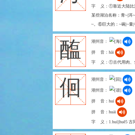
字 义：
①靠近大陆比洋
某些湖泊名称：青~|洱
~。⑥巨大的：~碗|~量
醢
潮州音：
拼 音：
hǎi
字 义：
①古代用肉、
佪
潮州音：
潮州音：
拼 音：
huí
拼 音：
huái
字 义：
1.huí||huê