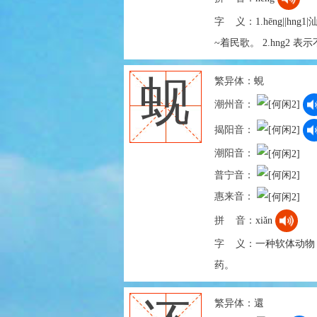
字 义：
1.hēng||h
~着民歌。 2.hng2
繁异体：
蜆
蚬
潮州音：
揭阳音：
潮阳音：
普宁音：
惠来音：
拼 音：
xiǎn
字 义：
一种软体动物
药。
繁异体：
還