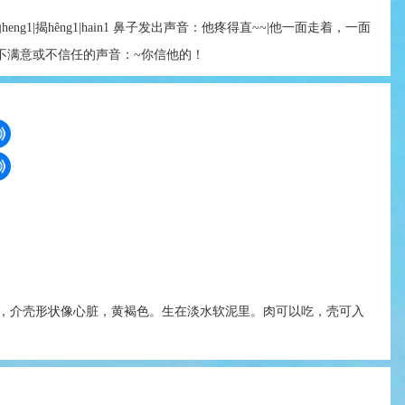
ng1|汕heng1|揭hêng1|hain1 鼻子发出声音：他疼得直~~|他一面走着，一面
 表示不满意或不信任的声音：~你信他的！
，介壳形状像心脏，黄褐色。生在淡水软泥里。肉可以吃，壳可入