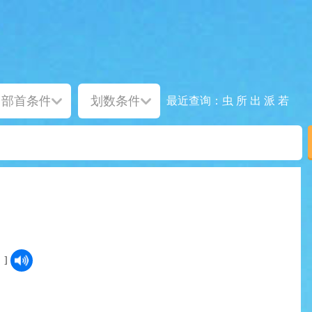
虫
所
出
派
若
最近查询：