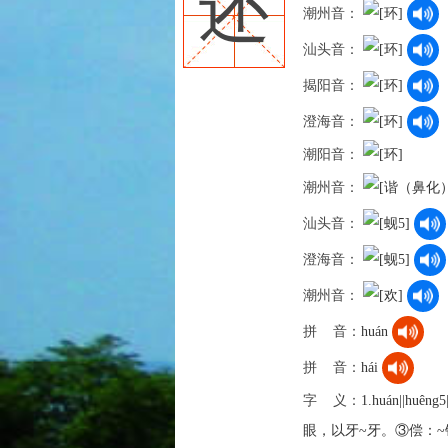
还
潮州音：
汕头音：
揭阳音：
澄海音：
潮阳音：
潮州音：
汕头音：
澄海音：
潮州音：
拼 音：
huán
拼 音：
hái
字 义：
1.huán||hu
眼，以牙~牙。③偿：~钱|~书。