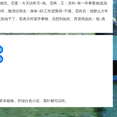
有做完。②更：今天比昨天~热。③再，又：另外~有一件事要做|提高
④尚，勉强过得去：身体~好|工作进展得~不慢。⑤尚且：他那么大年
该加油干了。⑥表示对某件事物，没想到如此，而居然如此：他~真
草本植物，开绿白色小花，茎叶都可以吃。