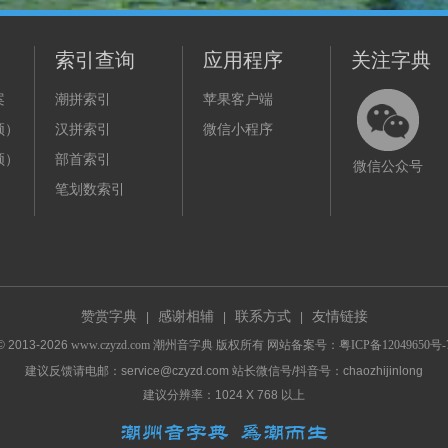
索引查询
应用程序
关注字典
案
潮拼索引
苹果客户端
频）
汉拼索引
微信小程序
频）
部首索引
微信公众号
笔划数索引
赞赏字典
感谢相辅
联系方式
友情链接
|
|
|
© 2013-
2026
www.czyzd.com
潮州音字典
版权所有 网站备案号：
粤ICP备12049650号-
建议反馈请电邮：service@czyzd.com 站长微信号/抖音号：chaozhijinlong
建议分辨率：1024 X 768 以上