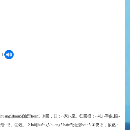
êng5|huang5|hain5|汕澄hoin5 ①回，归：~家|~原。②回报：~礼|~手|以眼~
④姓。 2.hái||huêng5|huang5|hain5|汕澄hoin5 ①仍旧，依然：