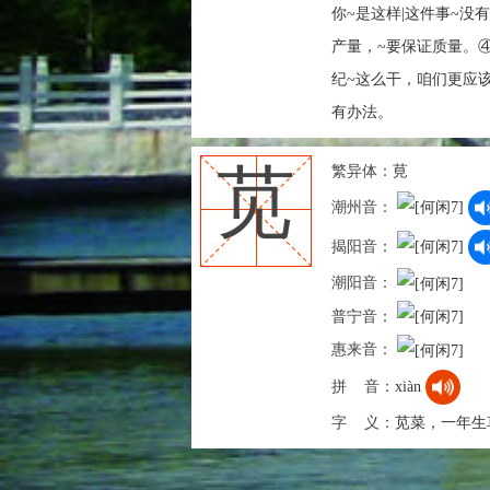
你~是这样|这件事~没
产量，~要保证质量。
纪~这么干，咱们更应
有办法。
繁异体：
莧
苋
潮州音：
揭阳音：
潮阳音：
普宁音：
惠来音：
拼 音：
xiàn
字 义：
苋菜，一年生