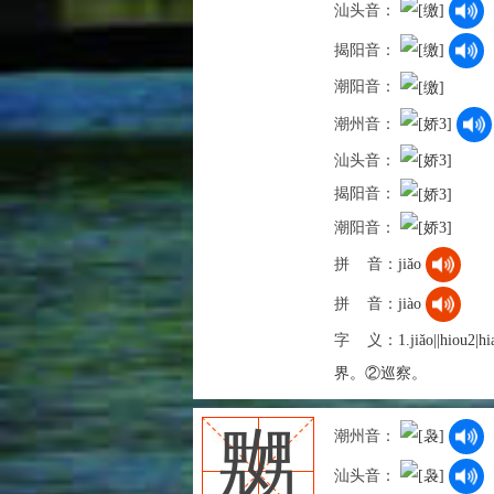
汕头音：
揭阳音：
潮阳音：
潮州音：
汕头音：
揭阳音：
潮阳音：
拼 音：
jiǎo
拼 音：
jiào
字 义：
1.jiǎo||hiou
界。②巡察。
嬲
潮州音：
汕头音：