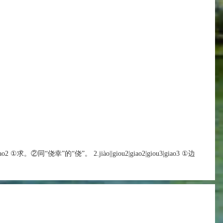
2|hiao2 ①求。②同“侥幸”的“侥”。 2.jiào||giou2|giao2|giou3|giao3 ①边