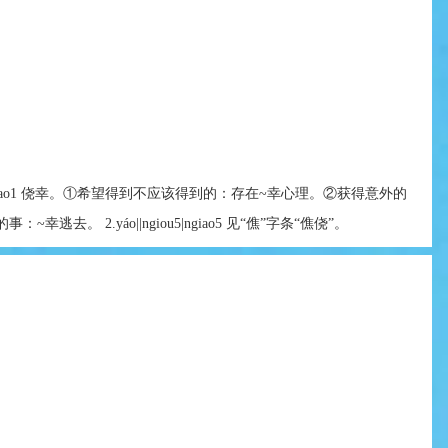
hiou1|hiao1 侥幸。①希望得到不应该得到的：存在~幸心理。②获得意外的
逃去。 2.yáo||ngiou5|ngiao5 见“僬”字条“僬侥”。