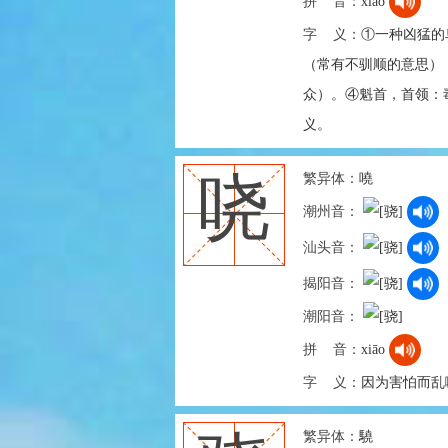
拼 音：
xiāo
字 义：
①一种凶猛的
（常有不驯顺的意思）：
众）。④魁首，首领：毒
义。
繁异体：
嘵
哓
潮州音：
汕头音：
揭阳音：
潮阳音：
拼 音：
xiāo
字 义：
因为害怕而乱
繁异体：
驍