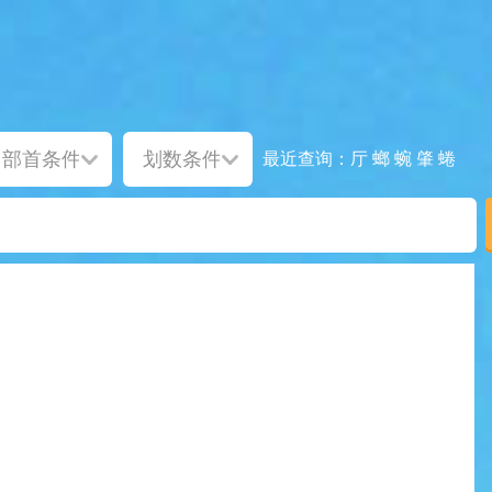
厅
螂
蜿
肇
蜷
最近查询：