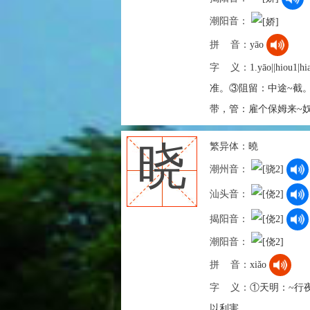
潮阳音：
拼 音：
yāo
字 义：
1.yāo||hio
准。③阻留：中途~截。 2
带，管：雇个保姆来~
繁异体：
曉
晓
潮州音：
汕头音：
揭阳音：
潮阳音：
拼 音：
xiǎo
字 义：
①天明：~行
以利害。