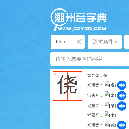
繁异体：
僥
侥
潮州音：
汕头音：
揭阳音：
潮阳音：
潮州音：