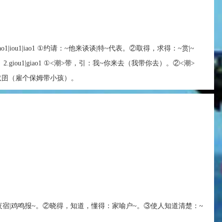
u1|hiao1|iou1|iao1 ①约请：~他来谈谈|特~代表。②取得，求得：~赏|~
.giou1|giao1 ①<潮>带，引：我~你来去（我带你去）。②<潮>
奴囝（雇个保姆带小孩）。
夜宿|鸡鸣报~。②晓得，知道，懂得：家喻户~。③使人知道清楚：~