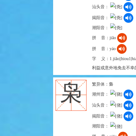
汕头音：
揭阳音：
潮阳音：
拼 音：
jiǎo
拼 音：
yáo
字 义：
1.jiǎo||
利益或意外地免去不幸的事：~幸
繁异体：
梟
枭
潮州音：
汕头音：
揭阳音：
潮阳音：