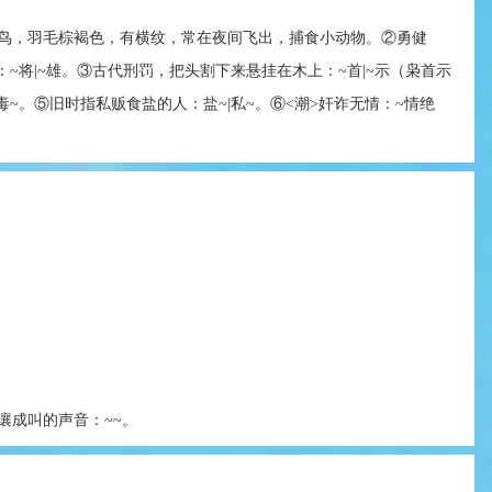
鸟，羽毛棕褐色，有横纹，常在夜间飞出，捕食小动物。②勇健
~将|~雄。③古代刑罚，把头割下来悬挂在木上：~首|~示（枭首示
~。⑤旧时指私贩食盐的人：盐~|私~。⑥<潮>奸诈无情：~情绝
嚷成叫的声音：~~。