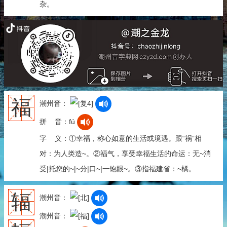
杂。
福
潮州音：
拼 音：fú
字 义：①幸福，称心如意的生活或境遇。跟“祸”相
对：为人类造~。②福气，享受幸福生活的命运：无~消
受|托您的~|~分|口~|一饱眼~。③指福建省：~橘。
辐
潮州音：
潮州音：