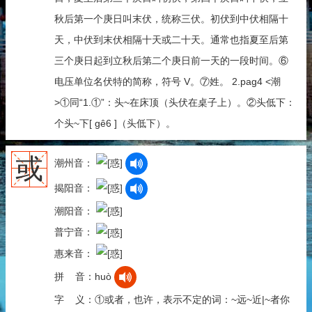
秋后第一个庚日叫末伏，统称三伏。初伏到中伏相隔十
天，中伏到末伏相隔十天或二十天。通常也指夏至后第
三个庚日起到立秋后第二个庚日前一天的一段时间。⑥
电压单位名伏特的简称，符号 V。⑦姓。 2.pag4 <潮
>①同“1.①”：头~在床顶（头伏在桌子上）。②头低下：
个头~下[ gê6 ]（头低下）。
或
潮州音：
揭阳音：
潮阳音：
普宁音：
惠来音：
拼 音：huò
字 义：①或者，也许，表示不定的词：~远~近|~者你