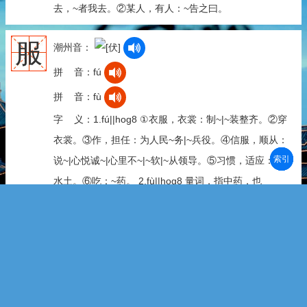
去，~者我去。②某人，有人：~告之曰。
服
潮州音：
拼 音：fú
拼 音：fù
字 义：1.fú||hog8 ①衣服，衣裳：制~|~装整齐。②穿
衣裳。③作，担任：为人民~务|~兵役。④信服，顺从：
部首
笔划
拼音
潮拼
说~|心悦诚~|心里不~|~软|~从领导。⑤习惯，适应：不~
水土。⑥吃：~药。 2.fù||hog8 量词，指中药，也
作“付”：吃~药就好了。☞潮汕方言说“帖”。
洑
潮州音：
拼 音：fú
拼 音：fù