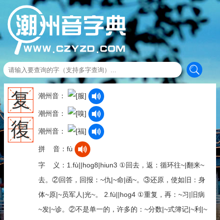
复
潮州音：
潮州音：
復
潮州音：
拼 音：fù
字 义：1.fù||hog8|hiun3 ①回去，返：循环往~|翻来~
去。②回答，回报：~仇|~命|函~。③还原，使如旧：身
体~原|~员军人|光~。 2.fù||hog4 ①重复，再：~习|旧病
~发|~诊。②不是单一的，许多的：~分数|~式簿记|~利|~