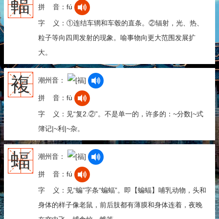
輻
拼 音：fú
字 义：①连结车辋和车毂的直条。②辐射，光、热、
粒子等向四周发射的现象。喻事物向更大范围发展扩
大。
複
潮州音：
拼 音：fù
字 义：见“复2.②”。不是单一的，许多的：~分数|~式
簿记|~利|~杂。
蝠
潮州音：
拼 音：fú
字 义：见“蝙”字条“蝙蝠”。即【蝙蝠】哺乳动物，头和
身体的样子像老鼠，前后肢都有薄膜和身体连着，夜晚