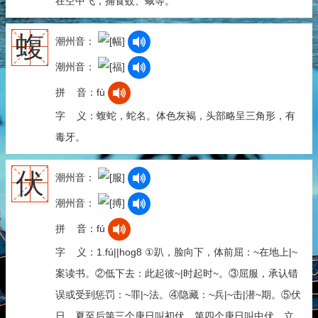
在空中飞，捕食蚊、蛾等。
蝮
潮州音：
潮州音：
拼 音：fù
字 义：蝮蛇，蛇名。体色灰褐，头部略呈三角形，有
毒牙。
伏
潮州音：
潮州音：
拼 音：fú
字 义：1.fú||hog8 ①趴，脸向下，体前屈：~在地上|~
案读书。②低下去：此起彼~|时起时~。③屈服，承认错
误或受到惩罚：~罪|~法。④隐藏：~兵|~击|潜~期。⑤伏
日，夏至后第三个庚日叫初伏，第四个庚日叫中伏，立