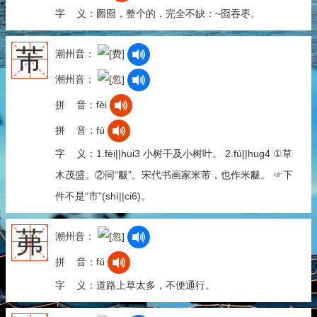
字 义：囫囵，整个的，完全不缺：~囵吞枣。
芾
潮州音：
潮州音：
拼 音：fèi
拼 音：fú
字 义：1.fèi||hui3 小树干及小树叶。 2.fú||hug4 ①草
木茂盛。②同“黻”。宋代书画家米芾，也作米黻。 ☞下
件不是“市”(shì||ci6)。
茀
潮州音：
拼 音：fú
字 义：道路上草太多，不便通行。