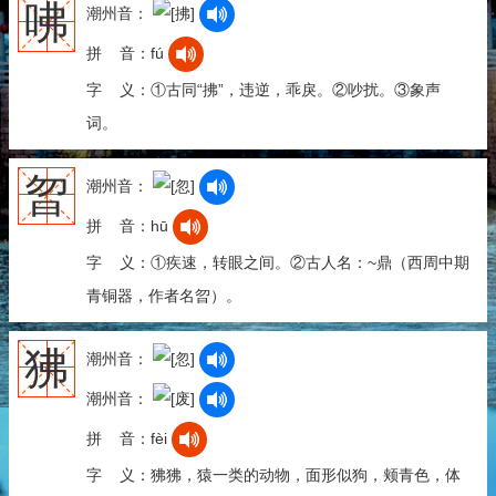
咈
潮州音：
拼 音：fú
字 义：①古同“拂”，违逆，乖戾。②吵扰。③象声
词。
曶
潮州音：
拼 音：hū
字 义：①疾速，转眼之间。②古人名：~鼎（西周中期
青铜器，作者名曶）。
狒
潮州音：
潮州音：
拼 音：fèi
字 义：狒狒，猿一类的动物，面形似狗，颊青色，体