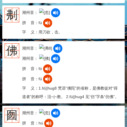
刜
潮州音：
拼 音：fú
字 义：用刀砍，击。
佛
潮州音：
潮州音：
拼 音：fó
拼 音：fú
字 义：1.fó||hug8 梵语“佛陀”的省称，是佛教徒对“得
道者”的称呼：活~|~教。 2.fú||hug4 见“仿”字条“仿佛”。
囫
潮州音：
拼 音：hú