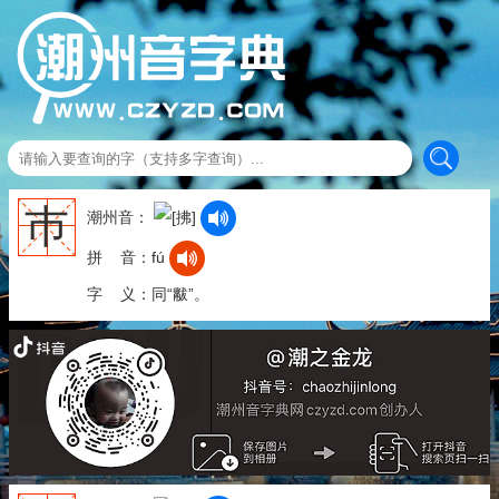
巿
潮州音：
拼 音：fú
字 义：同“黻”。