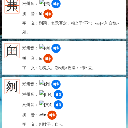
弗
潮州音：
拼 音：fú
字 义：副词，表示否定，相当于“不”：~去|~许|自愧~
如。
甶
潮州音：
拼 音：fú
字 义：①鬼头。②<潮>摇摆：~来~去。
刎
潮州音：
潮州音：
潮州音：
拼 音：wěn
字 义：割脖子：自~。