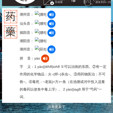
药
潮州音：
汕头音：
藥
揭阳音：
潮阳音：
潮州音：
拼 音：yào
字 义：1.yào||iêh8|ioh8 ①可以治病的东西。②有一定
作用的化学物品：火~|焊~|杀虫~。③用药物医治：不可
救~。④毒死：~老鼠|<方>~鱼（在池塘或河中投入适量
的毒药以使鱼中毒上浮）。 2.yào||iag8 用于“芍药”一
词。
没有更多了