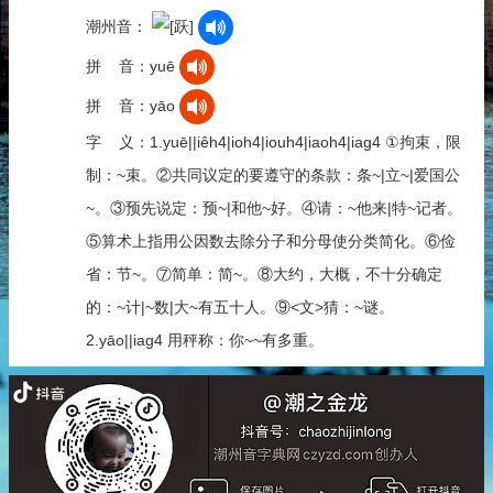
潮州音：
拼 音：yuē
拼 音：yāo
字 义：1.yuē||iêh4|ioh4|iouh4|iaoh4|iag4 ①拘束，限
制：~束。②共同议定的要遵守的条款：条~|立~|爱国公
~。③预先说定：预~|和他~好。④请：~他来|特~记者。
⑤算术上指用公因数去除分子和分母使分类简化。⑥俭
省：节~。⑦简单：简~。⑧大约，大概，不十分确定
的：~计|~数|大~有五十人。⑨<文>猜：~谜。
2.yāo||iag4 用秤称：你~~有多重。