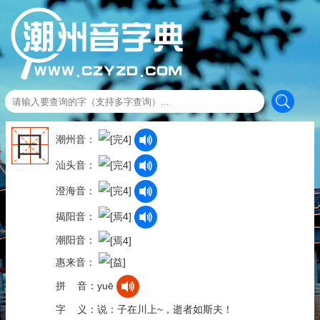
曰
潮州音：
汕头音：
澄海音：
揭阳音：
潮阳音：
惠来音：
拼 音：yuē
字 义：说：子在川上~，逝者如斯夫！