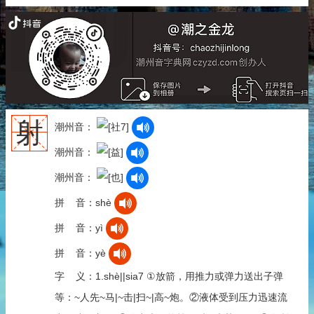
射
潮州音：
潮州音：
潮州音：
拼 音：shè
拼 音：yì
拼 音：yè
字 义：1.shè||sia7 ①放箭，用推力或弹力送出子弹
等：~人先~马|~击|扫~|高~炮。②液体受到压力迅速流