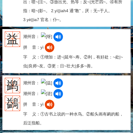
出：喷~|注~。③放出光、热等：反~|光芒四~。④有所
指：暗~|影~。 2.yì||iah4 通“斁”，厌：无~于人。
3.yè||ia7 官名：仆~。
益
潮州音：
拼 音：yì
字 义：①增加：进~|延年~寿。②利，有好处：~处|~
虫|良师~友。③更：日~壮大|多多~善。
鹢
潮州音：
潮州音：
鷁
拼 音：yì
字 义：①古书上说的一种水鸟。②船头画有鹢的船，
后泛指船。