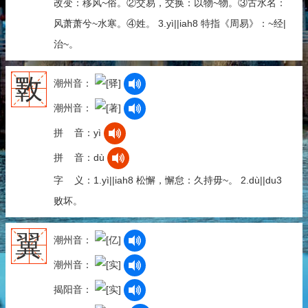
改变：移风~俗。②交易，交换：以物~物。③古水名：
风萧萧兮~水寒。④姓。 3.yì||iah8 特指《周易》：~经|
治~。
斁
潮州音：
潮州音：
拼 音：yì
拼 音：dù
字 义：1.yì||iah8 松懈，懈怠：久持毋~。 2.dù||du3
败坏。
翼
潮州音：
潮州音：
揭阳音：