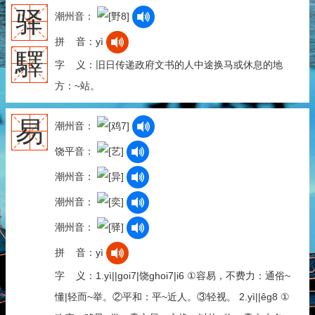
驿
潮州音：
拼 音：yì
驛
字 义：旧日传递政府文书的人中途换马或休息的地
方：~站。
易
潮州音：
饶平音：
潮州音：
潮州音：
潮州音：
拼 音：yì
字 义：1.yì||goi7|饶ghoi7|i6 ①容易，不费力：通俗~
懂|轻而~举。②平和：平~近人。③轻视。 2.yì||êg8 ①