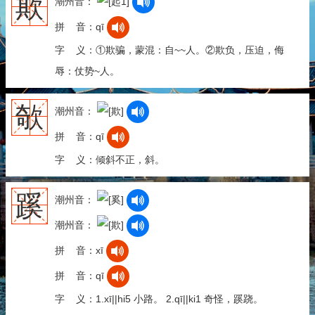
欺
潮州音：
拼 音：qī
字 义：①欺骗，蒙混：自~~人。②欺负，压迫，侮
辱：仗势~人。
欹
潮州音：
拼 音：qī
字 义：倾斜不正，斜。
蹊
潮州音：
潮州音：
拼 音：xī
拼 音：qī
字 义：1.xī||hi5 小路。 2.qī||ki1 奇怪，蹊跷。