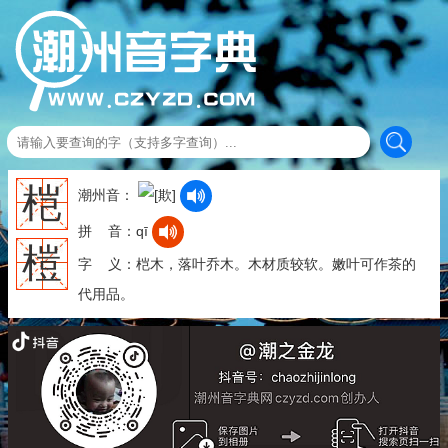
桤
潮州音：
拼 音：qī
榿
字 义：桤木，落叶乔木。木材质较软。嫩叶可作茶的
代用品。