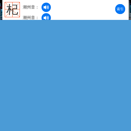
杞
潮州音：
部首
笔划
拼音
潮拼
潮州音：
拼 音：qǐ
字 义：①植物名：a.就是“枸杞”。b.杞柳，落叶灌木，
生在水边，枝条可以编箱、笼、筐、篮等物。②周代诸
侯国名，在今河南省杞县：~人忧天（喻不必要的忧
虑）。
玘
潮州音：
拼 音：qǐ
字 义：古代佩戴的玉。
齿
潮州音：
潮州音：