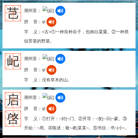
芑
潮州音：
拼 音：qǐ
字 义：<古>①一种良种谷子，也称白粱粟。②一种类
似苦菜的野菜。
屺
潮州音：
拼 音：qǐ
字 义：没有草木的山。
启
潮州音：
拼 音：qǐ
啓
字 义：①打开：~封|~门。②开导：~发|~示|~蒙。③
开始：~用。④陈述：敬~者|某某~。⑤书信：书~|小~。