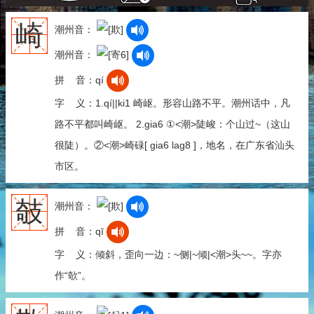
崎
潮州音：
潮州音：
拼 音：qí
字 义：1.qí||ki1 崎岖。形容山路不平。潮州话中，凡
路不平都叫崎岖。 2.gia6 ①<潮>陡峻：个山过~（这山
很陡）。②<潮>崎碌[ gia6 lag8 ]，地名，在广东省汕头
市区。
攲
潮州音：
拼 音：qī
字 义：倾斜，歪向一边：~侧|~倾|<潮>头~~。字亦
作“欹”。