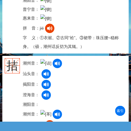
潮阳音：
普宁音：
惠来音：
拼 音：jié
字 义：①衣裾。②古同“袷”。③裙带：珠压腰~稳称
身。（衱，潮州话反切为其辄。）
拮
潮州音：
汕头音：
揭阳音：
澄海音：
潮阳音：
部首
笔划
拼音
潮拼
潮州音：
拼 音：jié