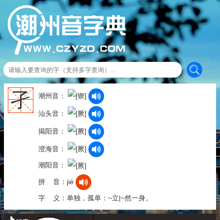
孑
潮州音：
汕头音：
揭阳音：
澄海音：
潮阳音：
拼 音：jié
字 义：单独，孤单：~立|~然一身。