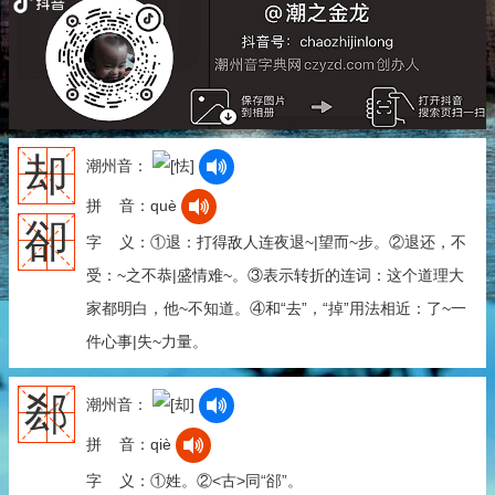
却
潮州音：
拼 音：què
卻
字 义：①退：打得敌人连夜退~|望而~步。②退还，不
受：~之不恭|盛情难~。③表示转折的连词：这个道理大
家都明白，他~不知道。④和“去”，“掉”用法相近：了~一
件心事|失~力量。
郄
潮州音：
拼 音：qiè
字 义：①姓。②<古>同“郤”。