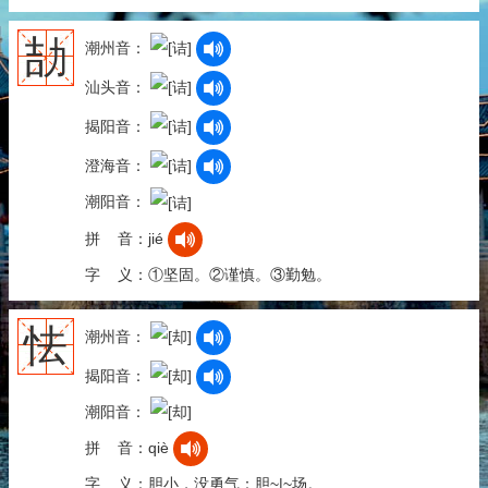
劼
潮州音：
汕头音：
揭阳音：
澄海音：
潮阳音：
拼 音：jié
字 义：①坚固。②谨慎。③勤勉。
怯
潮州音：
揭阳音：
潮阳音：
拼 音：qiè
字 义：胆小，没勇气：胆~|~场。