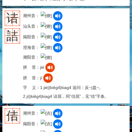
诘
潮州音：
汕头音：
詰
揭阳音：
澄海音：
潮阳音：
拼 音：jié
拼 音：jí
字 义：1.jié||kiêg4|kiag4 追问：反~|盘~。
2.jí||kiêg4|kiag4 诘屈，同“佶屈”，见“佶”字条。
佶
潮州音：
揭阳音：