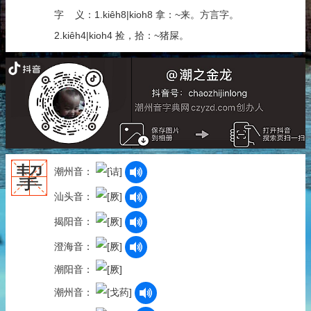
字 义：1.kiêh8|kioh8 拿：~来。方言字。
2.kiêh4|kioh4 捡，拾：~猪屎。
挈
潮州音：
汕头音：
揭阳音：
澄海音：
潮阳音：
潮州音：