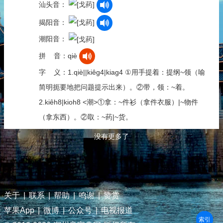
汕头音：
揭阳音：
潮阳音：
拼 音：qiè
字 义：1.qiè||kiêg4|kiag4 ①用手提着：提纲~领（喻
简明扼要地把问题提示出来）。②带，领：~着。
2.kiêh8|kioh8 <潮>①拿：~件衫（拿件衣服）|~物件
（拿东西）。②取：~药|~货。
没有更多了
关于
|
联系
|
帮助
|
鸣谢
|
赞赏
苹果App
|
微博
|
公众号
|
电视报道
部首
笔划
拼音
潮拼