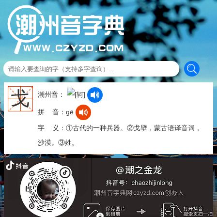
戈
潮州音：
拼 音：gē
字 义：①古代的一种兵器。②戈壁，蒙古语译音词，
沙漠。③姓。