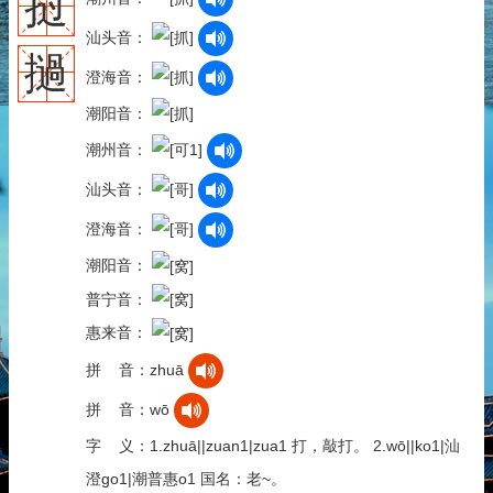
挝
汕头音：
撾
澄海音：
潮阳音：
潮州音：
汕头音：
澄海音：
潮阳音：
普宁音：
惠来音：
拼 音：zhuā
拼 音：wō
字 义：1.zhuā||zuan1|zua1 打，敲打。 2.wō||ko1|汕
澄go1|潮普惠o1 国名：老~。