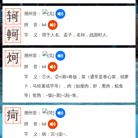
轲
潮州音：
拼 音：kē
軻
字 义：用于人名。孟子，名轲，战国时人。
炣
潮州音：
拼 音：kě
字 义：①火。②<潮>将饭，菜（通常是卷心菜，胡萝
卜，马铃薯或芋等），肉（如瘦肉，虾，熏肉，鲩鱼
等）烩熟：~饭|~菜|~汤|~鱼。
疴
潮州音：
拼 音：kē
字 义：病：沉~|染~。