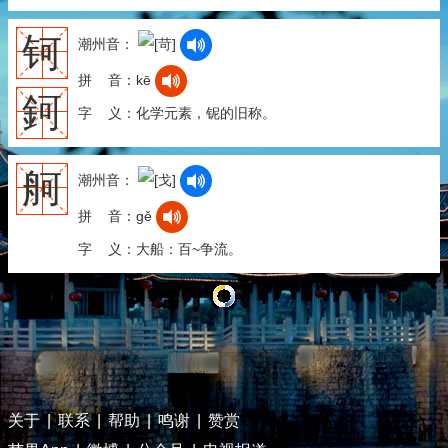
钶
潮州音：
拼 音：kē
鈳
字 义：化学元素，铌的旧称。
舸
潮州音：
拼 音：gě
字 义：大船：百~争流。
关于
|
联系
|
帮助
|
鸣谢
|
赞赏