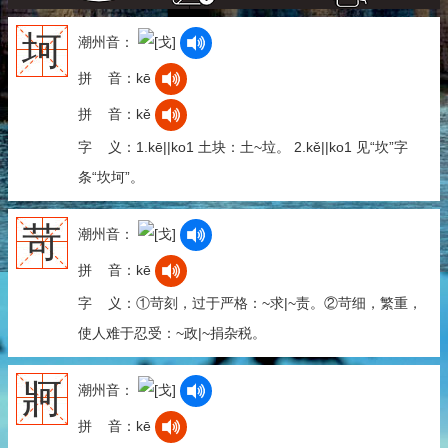
坷
潮州音：
拼 音：kē
拼 音：kě
字 义：1.kē||ko1 土块：土~垃。 2.kě||ko1 见“坎”字
条“坎坷”。
苛
潮州音：
拼 音：kē
字 义：①苛刻，过于严格：~求|~责。②苛细，繁重，
使人难于忍受：~政|~捐杂税。
牁
潮州音：
拼 音：kē