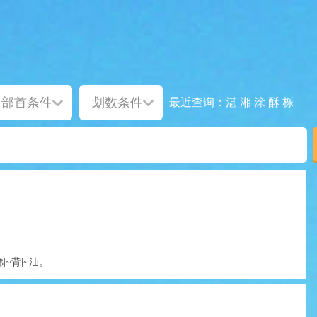
湛
湘
涂
酥
栎
最近查询：
|~背|~油。