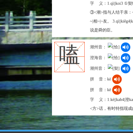
字 义：
1.qì||ko
③<潮>指与人结干亲：~兄
~|相~|~友。 3.qì||ki
说是舜的臣。
嗑
潮州音：
澄海音：
潮州音：
拼 音：
kè
拼 音：
kē
字 义：
1.kè||kab4
<方>话，有时特指现成