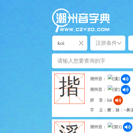
揩
潮州音：
潮州音：
拼 音：
kāi
字 义：
擦，抹：~鼻涕
潮州音：