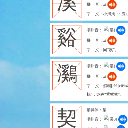
溪
拼 音：
xī
字 义：
小河沟：~流|
谿
潮州音：
拼 音：
xī
字 义：
同“溪”。
鸂
潮州音：
拼 音：
xī
字 义：
鸂鶒[chì||
鵣”；亦称“紫鸳鸯”。
繁异体：
栔
契
潮州音：