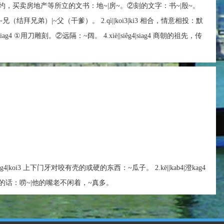
i3 ①契约，买卖房地产等所立的文书：地~|房~。②刻的文字：书~|殷~。
（结拜兄弟）|~父（干爹）。 2.qì||koi3|ki3 相合，情意相投：默
êg4|kiag4 ①用刀雕刻。②远隔：~阔。 4.xiè||siêg4|siag4 商朝的祖先，传
|澄kag4|koi3 上下门牙对咬有壳的或硬的东西：~瓜子。 2.kē||kab4|澄kag4
的话：唠~|他的嘴老不闲着，~真多。