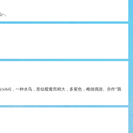
山~。
ciêh4|cioh4]，一种水鸟，形似鸳鸯而稍大，多紫色，雌雄偶游。亦作“鸂