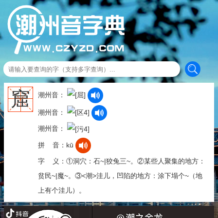
窟
潮州音：
潮州音：
潮州音：
拼 音：kū
字 义：①洞穴：石~|狡兔三~。②某些人聚集的地方：
贫民~|魔~。③<潮>洼儿，凹陷的地方：涂下塌个~（地
上有个洼儿）。