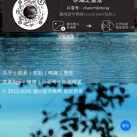
没有更多了
关于
|
联系
|
帮助
|
鸣谢
|
赞赏
苹果App
|
微博
|
公众号
|
电视报道
© 2013-
2026 潮州音字典网 版权所有
部首
笔划
拼音
潮拼