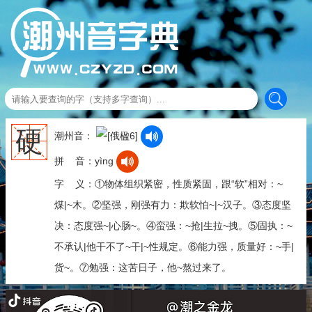
硬
潮州音：
拼 音：yìng
字 义：①物体组织紧密，性质紧固，跟“软”相对：~
煤|~木。②坚强，刚强有力：欺软怕~|~汉子。③态度坚
决：态度强~|心肠~。④蛮强：~抢|生拉~拽。⑤固执：~
不承认|他干不了~干|~性规定。⑥能力强，质量好：~手|
货~。⑦勉强：这苦日子，他~熬过来了。