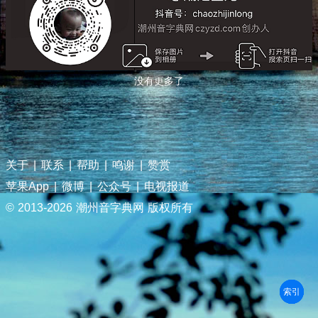
没有更多了
关于
|
联系
|
帮助
|
鸣谢
|
赞赏
苹果App
|
微博
|
公众号
|
电视报道
© 2013-
2026 潮州音字典网 版权所有
部首
笔划
拼音
潮拼