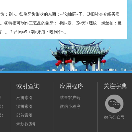
hê5 ①牙齿：刷~。②像牙齿形状的东西：~轮|抽屉~子。③旧社会介绍买卖
人。④特指可制作工艺品的象牙：~雕|~章。⑤<潮>螺纹，螺丝扣：反
 2.yá||nga5 <潮>牙痕：咬到个~。
索引查询
应用程序
关注字典
案
潮拼索引
苹果客户端
频）
汉拼索引
微信小程序
频）
部首索引
微信公众号
笔划数索引