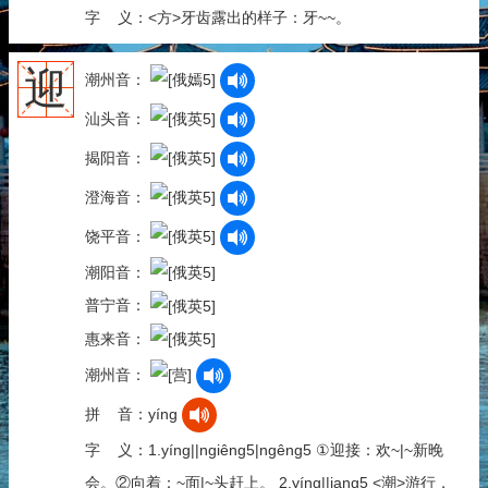
字 义：<方>牙齿露出的样子：牙~~。
迎
潮州音：
汕头音：
揭阳音：
澄海音：
饶平音：
潮阳音：
普宁音：
惠来音：
潮州音：
拼 音：yíng
字 义：1.yíng||ngiêng5|ngêng5 ①迎接：欢~|~新晚
会。②向着：~面|~头赶上。 2.yíng||iang5 <潮>游行，