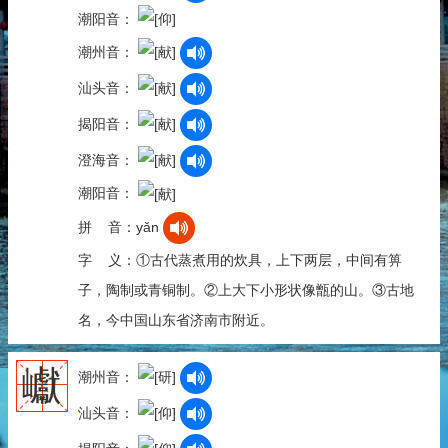
潮阳音：
潮州音：
汕头音：
揭阳音：
澄海音：
潮阳音：
拼 音：yǎn
字 义：①古代蒸煮用的炊具，上下两层，中间有箅
子，陶制或青铜制。②上大下小形状像甑的山。③古地
名，今中国山东省济南市附近。
巘
潮州音：
汕头音：