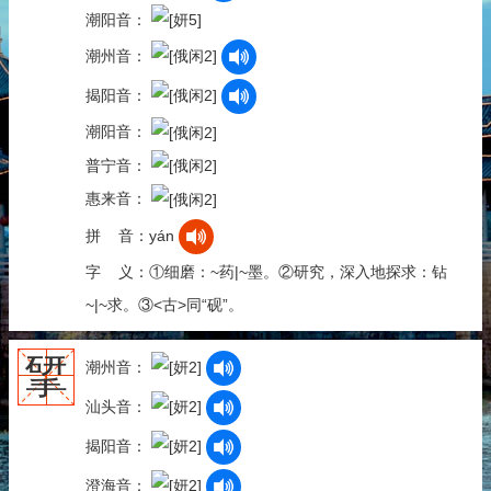
潮阳音：
潮州音：
揭阳音：
潮阳音：
普宁音：
惠来音：
拼 音：yán
字 义：①细磨：~药|~墨。②研究，深入地探求：钻
~|~求。③<古>同“砚”。
揅
潮州音：
汕头音：
揭阳音：
澄海音：