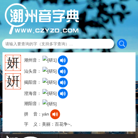
妍
潮州音：
汕头音：
姸
揭阳音：
澄海音：
潮阳音：
拼 音：yán
字 义：美丽：百花争~。