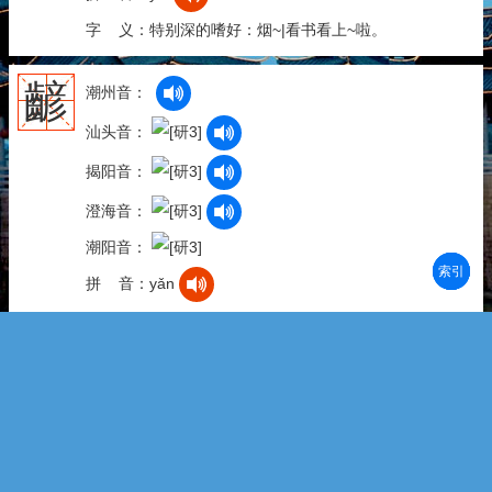
字 义：特别深的嗜好：烟~|看书看上~啦。
齴
潮州音：
汕头音：
揭阳音：
澄海音：
潮阳音：
部首
笔划
拼音
潮拼
拼 音：yǎn
字 义：<方>牙齿露出的样子：牙~~。
闫
潮州音：
澄海音：
閆
拼 音：yán