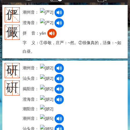
俨
潮州音：
澄海音：
儼
拼 音：yǎn
字 义：①恭敬，庄严：~然。②很像真的，活像：~如
白昼。
研
潮州音：
汕头音：
硏
揭阳音：
澄海音：
潮阳音：
潮州音：
汕头音：