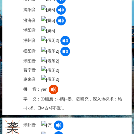
揭阳音：
澄海音：
潮阳音：
潮州音：
揭阳音：
潮阳音：
普宁音：
惠来音：
拼 音：yán
字 义：①细磨：~药|~墨。②研究，深入地探求：钻
~|~求。③<古>同“砚”。
䶮
潮州音：