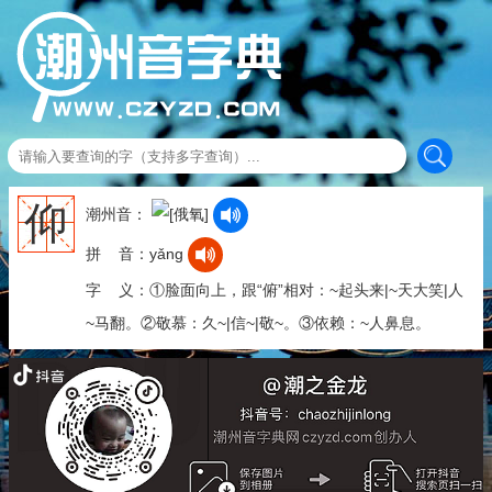
仰
潮州音：
拼 音：yǎng
字 义：①脸面向上，跟“俯”相对：~起头来|~天大笑|人
~马翻。②敬慕：久~|信~|敬~。③依赖：~人鼻息。