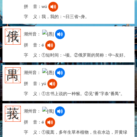
拼 音：wú
字 义：我，我的：~日三省~身。
俄
潮州音：
拼 音：é
字 义：①短时间：~顷。②俄罗斯的简称：中~友好。
禺
潮州音：
拼 音：yú
字 义：①古书上说的一种猴。②见“番”字条“番禺”。
莪
潮州音：
拼 音：é
字 义：①莪蒿，多年生草本植物，生在水边，开黄绿