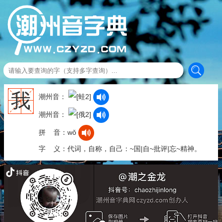
我
潮州音：
潮州音：
拼 音：wǒ
字 义：代词，自称，自己：~国|自~批评|忘~精神。