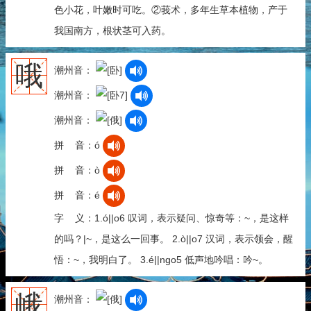
色小花，叶嫩时可吃。②莪术，多年生草本植物，产于
我国南方，根状茎可入药。
哦
潮州音：
潮州音：
潮州音：
拼 音：ó
拼 音：ò
拼 音：é
字 义：1.ó||o6 叹词，表示疑问、惊奇等：~，是这样
的吗？|~，是这么一回事。 2.ò||o7 汉词，表示领会，醒
悟：~，我明白了。 3.é||ngo5 低声地吟唱：吟~。
峨
潮州音：