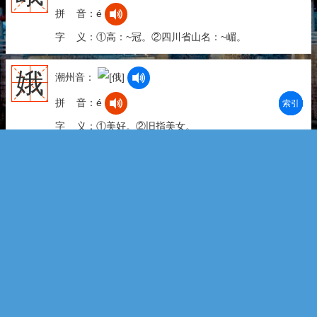
拼 音：é
字 义：①高：~冠。②四川省山名：~嵋。
娥
潮州音：
拼 音：é
部首
笔划
拼音
潮拼
字 义：①美好。②旧指美女。
梧
潮州音：
拼 音：wú
字 义：梧桐，落叶乔木，树干很直，木材坚固。
隅
潮州音：
海丰音：
潮州音：