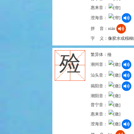
惠来音：
澄海音：
拼 音：
nián
字 义：
像胶水或糨糊
繁异体：
殮
殓
潮州音：
汕头音：
揭阳音：
潮阳音：
普宁音：
惠来音：
澄海音：