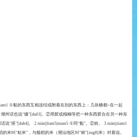
liam1|niam1 ①黏的东西互相连结或附着在别的东西上：几块糖都~在一起
☞潮州话也说“缀”[duê3]。②用胶或糨糊等把一种东西胶合在另一种东
dah4]。 2.nián||liam5|niam5 ①同“黏”。②姓。 3.nián||ziam1
的米叫“粘米”，与糯稻的米（潮汕地区叫“秫”[zug8]米）对着说。