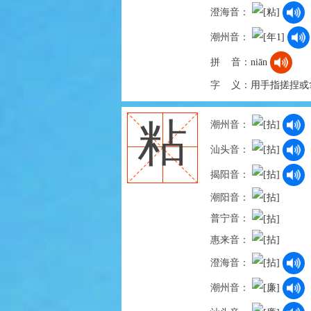
澄海音：
潮州音：
拼 音：
niān
字 义：
用手指搓捏或拿
粘
潮州音：
汕头音：
揭阳音：
潮阳音：
普宁音：
惠来音：
澄海音：
潮州音：