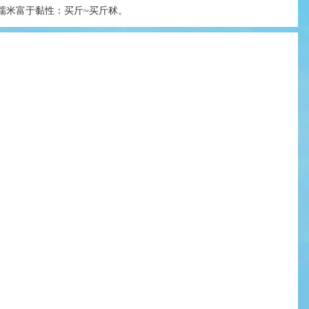
糯米富于黏性：买斤~买斤秫。