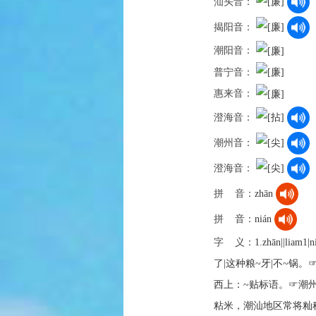
汕头音：
揭阳音：
潮阳音：
普宁音：
惠来音：
澄海音：
潮州音：
澄海音：
拼 音：
zhān
拼 音：
nián
字 义：
1.zhān||
了|这种粮~牙|不~锅。
西上：~贴标语。☞潮州话说“搭”[
粘米，潮汕地区常将籼稻