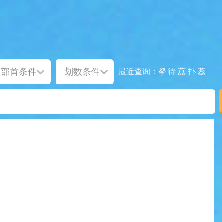
拏
待
藠
扑
蕊
最近查询：