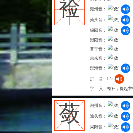
裣
潮州音：
汕头音：
揭阳音：
潮阳音：
普宁音：
惠来音：
澄海音：
拼 音：
liǎn
字 义：
裣衽，提起衣
蔹
潮州音：
汕头音：
揭阳音：