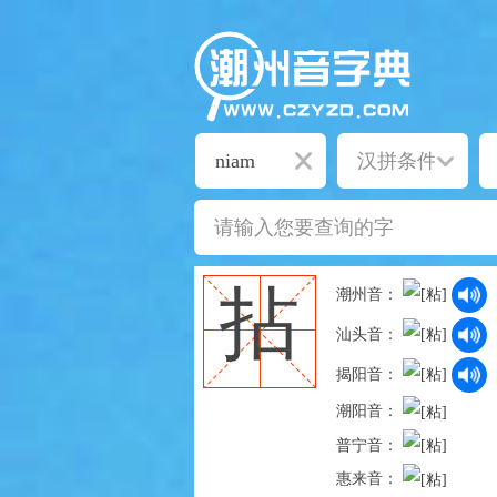
拈
潮州音：
汕头音：
揭阳音：
潮阳音：
普宁音：
惠来音：