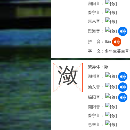
潮阳音：
普宁音：
惠来音：
澄海音：
拼 音：
liǎn
字 义：
多年生蔓生草
繁异体：
瀲
潋
潮州音：
汕头音：
揭阳音：
潮阳音：
普宁音：
惠来音：