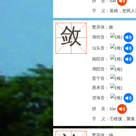
拼 音：
liàn
字 义：
装殓，把死人
繁异体：
斂
敛
潮州音：
汕头音：
揭阳音：
潮阳音：
普宁音：
惠来音：
澄海音：
拼 音：
liǎn
字 义：
①收拢，聚集
繁异体：
襝