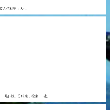
装入棺材里：入~。
：~足|~钱。②约束，检束：~迹。