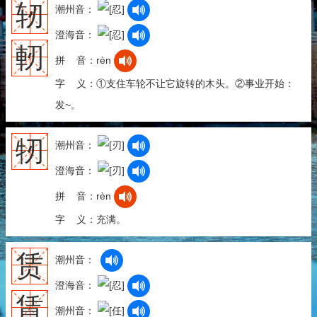
轫
潮州音：
澄海音：
軔
拼 音：rèn
字 义：①支住车轮不让它旋转的木头。②事业开始：
发~。
牣
潮州音：
澄海音：
拼 音：rèn
字 义：充满。
赁
潮州音：
澄海音：
賃
潮州音：