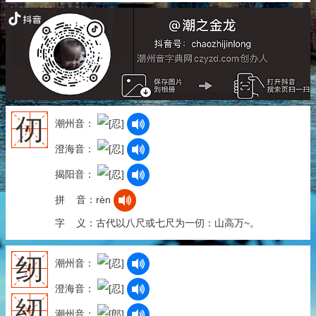
仞
潮州音：
澄海音：
揭阳音：
拼 音：rèn
字 义：古代以八尺或七尺为一仞：山高万~。
纫
潮州音：
澄海音：
紉
潮州音：