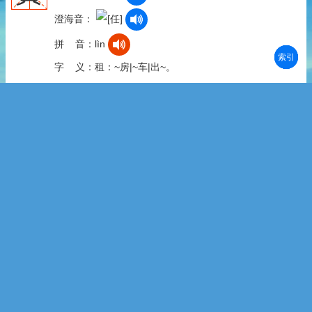
澄海音：
拼 音：lìn
部首
笔划
拼音
潮拼
字 义：租：~房|~车|出~。
恁
潮州音：
澄海音：
潮州音：
揭阳音：
澄海音：
拼 音：nèn
拼 音：nín
字 义：1.nèn||rim2|澄ring2 <方>代词。①那么：~大|~
高|要不了~些。②那：~时|~时节。2.nín||ning2|揭