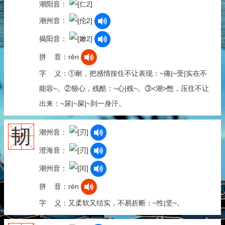
潮阳音：
潮州音：
揭阳音：
拼 音：rěn
字 义：①耐，把感情按住不让表现：~痛|~受|实在不
能容~。②狠心，残酷：~心|残~。③<潮>憋，压住不让
出来：~尿|~屎|~到一身汗。
韧
潮州音：
澄海音：
潮州音：
拼 音：rèn
字 义：又柔软又结实，不易折断：~性|坚~。