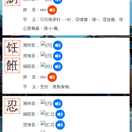
拼 音：rèn
字 义：①引线穿针：~针。②缝缀：缝~。③连缀。④
心里佩服：感~|~佩。
饪
潮州音：
澄海音：
餁
揭阳音：
拼 音：rèn
字 义：烹饪，煮熟食物。
忍
潮州音：
揭阳音：
澄海音：