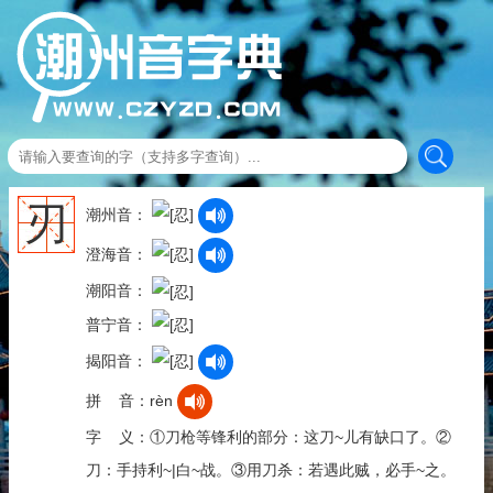
刃
潮州音：
澄海音：
潮阳音：
普宁音：
揭阳音：
拼 音：rèn
字 义：①刀枪等锋利的部分：这刀~儿有缺口了。②
刀：手持利~|白~战。③用刀杀：若遇此贼，必手~之。