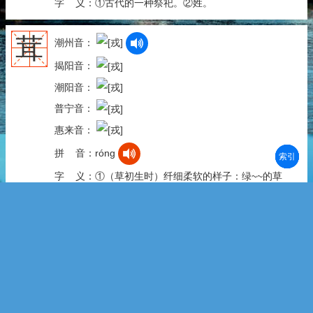
字 义：①古代的一种祭祀。②姓。
茸
潮州音：
揭阳音：
潮阳音：
普宁音：
惠来音：
拼 音：róng
部首
笔划
拼音
潮拼
字 义：①（草初生时）纤细柔软的样子：绿~~的草
地。②鹿茸，雄鹿带细毛的才生出来的鹿角，可以入
药。③浓密细软：~毛。
狨
潮州音：
揭阳音：
潮阳音：