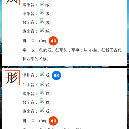
揭阳音：
潮阳音：
普宁音：
惠来音：
拼 音：róng
字 义：①武器。②军队，军事：从~|~装。③我国古代
称西部的民族。
肜
潮州音：
汕头音：
揭阳音：
普宁音：
惠来音：
拼 音：róng