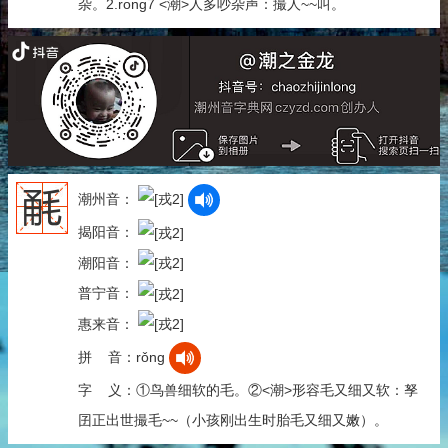
杂。2.rong7 <潮>人多吵杂声：撮人~~叫。
𣭲
潮州音：
揭阳音：
潮阳音：
普宁音：
惠来音：
拼 音：rǒng
字 义：①鸟兽细软的毛。②<潮>形容毛又细又软：孥
囝正出世撮毛~~（小孩刚出生时胎毛又细又嫩）。