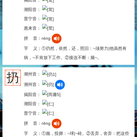
揭阳音：
潮阳音：
普宁音：
惠来音：
拼 音：réng
字 义：①仍然，依然，还，照旧：~须努力|他虽然有
病，~不肯放下工作。②接连不断：频~。
扔
潮州音：
潮州音：
揭阳音：
潮阳音：
普宁音：
拼 音：rēng
字 义：①抛，投掷：~球|~砖。②丢弃，舍弃：把这些