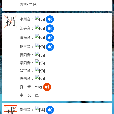
东西~了吧。
礽
潮州音：
汕头音：
澄海音：
饶平音：
揭阳音：
潮阳音：
普宁音：
惠来音：
拼 音：réng
字 义：福。
戎
潮州音：