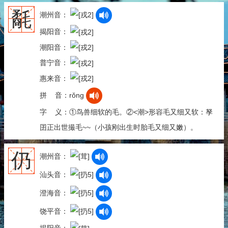
氄
潮州音：
揭阳音：
潮阳音：
普宁音：
惠来音：
拼 音：rǒng
字 义：①鸟兽细软的毛。②<潮>形容毛又细又软：孥
囝正出世撮毛~~（小孩刚出生时胎毛又细又嫩）。
仍
潮州音：
汕头音：
澄海音：
饶平音：