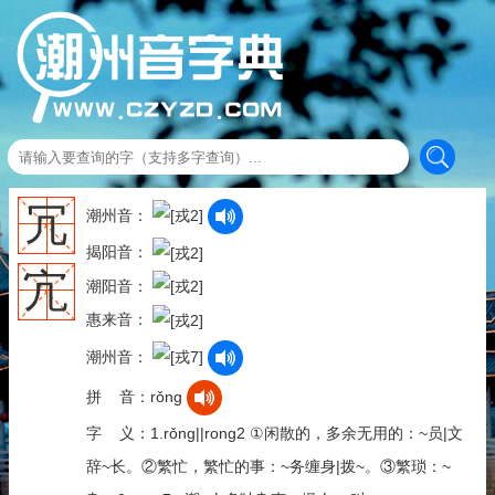
冗
潮州音：
揭阳音：
宂
潮阳音：
惠来音：
潮州音：
拼 音：rǒng
字 义：1.rǒng||rong2 ①闲散的，多余无用的：~员|文
辞~长。②繁忙，繁忙的事：~务缠身|拨~。③繁琐：~