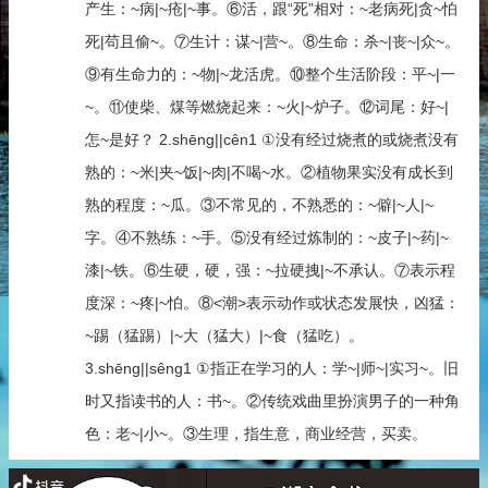
产生：~病|~疮|~事。⑥活，跟“死”相对：~老病死|贪~怕
死|苟且偷~。⑦生计：谋~|营~。⑧生命：杀~|丧~|众~。
⑨有生命力的：~物|~龙活虎。⑩整个生活阶段：平~|一
~。⑪使柴、煤等燃烧起来：~火|~炉子。⑫词尾：好~|
怎~是好？ 2.shēng||cên1 ①没有经过烧煮的或烧煮没有
熟的：~米|夹~饭|~肉|不喝~水。②植物果实没有成长到
熟的程度：~瓜。③不常见的，不熟悉的：~僻|~人|~
字。④不熟练：~手。⑤没有经过炼制的：~皮子|~药|~
漆|~铁。⑥生硬，硬，强：~拉硬拽|~不承认。⑦表示程
度深：~疼|~怕。⑧<潮>表示动作或状态发展快，凶猛：
~踢（猛踢）|~大（猛大）|~食（猛吃）。
3.shēng||sêng1 ①指正在学习的人：学~|师~|实习~。旧
时又指读书的人：书~。②传统戏曲里扮演男子的一种角
色：老~|小~。③生理，指生意，商业经营，买卖。