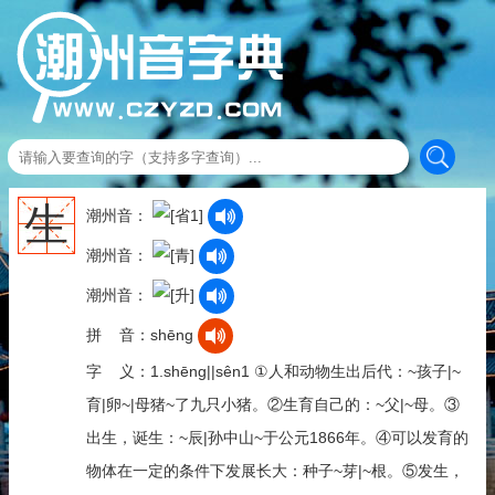
生
潮州音：
潮州音：
潮州音：
拼 音：shēng
字 义：1.shēng||sên1 ①人和动物生出后代：~孩子|~
育|卵~|母猪~了九只小猪。②生育自己的：~父|~母。③
出生，诞生：~辰|孙中山~于公元1866年。④可以发育的
物体在一定的条件下发展长大：种子~芽|~根。⑤发生，