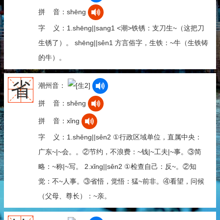
拼 音：shēng
字 义：1.shēng||sang1 <潮>铁锈：支刀生~（这把刀
生锈了）。 shēng||sên1 方言俗字，生铁：~牛（生铁铸
的牛）。
省
潮州音：
拼 音：shěng
拼 音：xǐng
字 义：1.shěng||sên2 ①行政区域单位，直属中央：
广东~|~会。。②节约，不浪费：~钱|~工夫|~事。③简
略：~称|~写。 2.xǐng||sên2 ①检查自己：反~。②知
觉：不~人事。③省悟，觉悟：猛~前非。④看望，问候
（父母、尊长）：~亲。