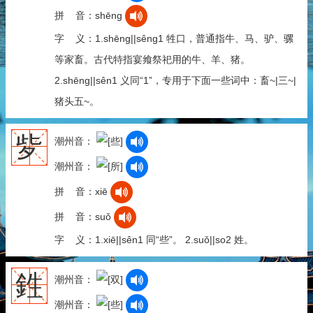
拼 音：shēng
字 义：1.shēng||sêng1 牲口，普通指牛、马、驴、骡
等家畜。古代特指宴飨祭祀用的牛、羊、猪。
2.shēng||sên1 义同“1”，专用于下面一些词中：畜~|三~|
猪头五~。
㱔
潮州音：
潮州音：
拼 音：xiē
拼 音：suǒ
字 义：1.xiē||sên1 同“些”。 2.suǒ||so2 姓。
鉎
潮州音：
潮州音：