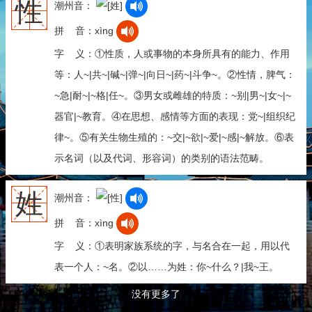
性
潮州音：
拼 音：xìng
字 义：①性质，人或事物的本身所具有的能力、作用
等：人~|共~|碱~|弹~|向日~|药~|斗争~。②性情，脾气：
~急|耐~|~格|任~。③男女或雌雄的特质：~别|男~|女~|~
器官|~教育。④在思想、感情等方面的表现：党~|组织纪
律~。⑤有关生物生殖的：~交|~欲|~爱|~感|~解放。⑥表
示名词（以及代词、形容词）的类别的语法范畴。
姓
潮州音：
拼 音：xìng
字 义：①表明家族系统的字，与名合在一起，用以代
表一个人：~名。②以……为姓：你~什么？|我~王。
没有更多了