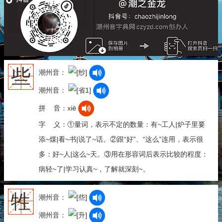
些
潮州音：
潮州音：
拼 音：xiē
字 义：①量词，表示不定的数量：有~工人|炉子里要
添~煤|看~书|说了~话。②跟“好”、“这么”连用，表示很
多：好~人|这么~天。③用在形容词后表示比较的程度：
病轻~了|学习认真~，了解就深刻~。
牲
潮州音：
潮州音：