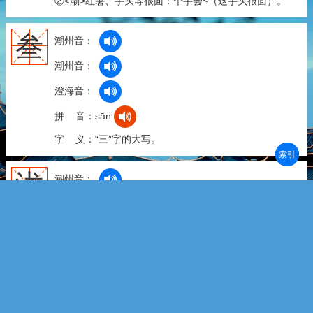
②<潮>红薯、芋头等很面：个芋会~（这芋头很面）。
叁
潮州音：
潮州音：
澄海音：
拼 音：sān
字 义：“三”字的大写。
部首
笔划
拼音
潮拼
泷
潮州音：
潮州音：
瀧
拼 音：lóng
拼 音：shuāng
字 义：1.lóng||long5 ①急流的水。②浙江省地名：七
里~。 2.shuāng||sang1 ①广东省地名：~水镇。②泷