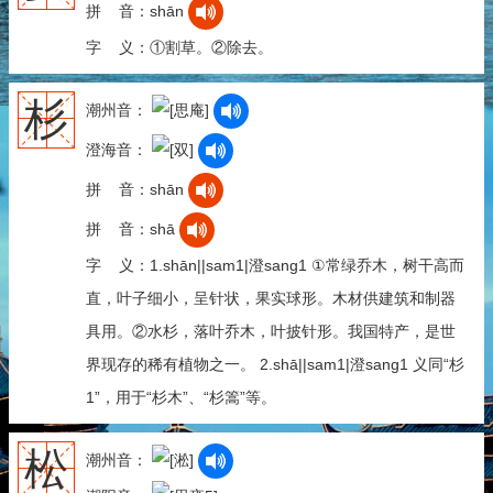
拼 音：shān
字 义：①割草。②除去。
杉
潮州音：
澄海音：
拼 音：shān
拼 音：shā
字 义：1.shān||sam1|澄sang1 ①常绿乔木，树干高而
直，叶子细小，呈针状，果实球形。木材供建筑和制器
具用。②水杉，落叶乔木，叶披针形。我国特产，是世
界现存的稀有植物之一。 2.shā||sam1|澄sang1 义同“杉
1”，用于“杉木”、“杉篙”等。
松
潮州音：