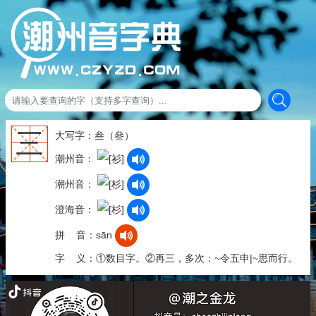
三
大写字：叁（叄）
潮州音：
潮州音：
澄海音：
拼 音：sān
字 义：①数目字。②再三，多次：~令五申|~思而行。