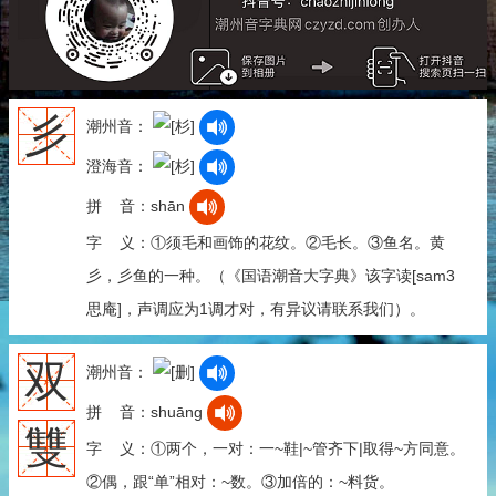
彡
潮州音：
澄海音：
拼 音：shān
字 义：①须毛和画饰的花纹。②毛长。③鱼名。黄
彡，彡鱼的一种。（《国语潮音大字典》该字读[sam3
思庵]，声调应为1调才对，有异议请联系我们）。
双
潮州音：
拼 音：shuāng
雙
字 义：①两个，一对：一~鞋|~管齐下|取得~方同意。
②偶，跟“单”相对：~数。③加倍的：~料货。