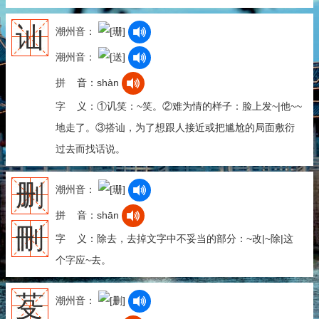
讪
潮州音：
潮州音：
拼 音：shàn
字 义：①讥笑：~笑。②难为情的样子：脸上发~|他~~
地走了。③搭讪，为了想跟人接近或把尴尬的局面敷衍
过去而找话说。
删
潮州音：
拼 音：shān
刪
字 义：除去，去掉文字中不妥当的部分：~改|~除|这
个字应~去。
芟
潮州音：