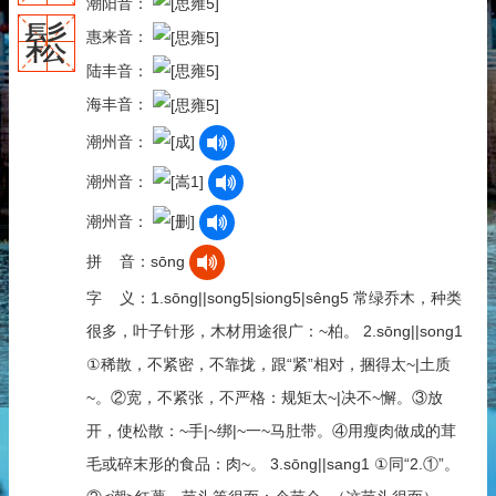
潮阳音：
鬆
惠来音：
陆丰音：
海丰音：
潮州音：
潮州音：
潮州音：
拼 音：sōng
字 义：1.sōng||song5|siong5|sêng5 常绿乔木，种类
很多，叶子针形，木材用途很广：~柏。 2.sōng||song1
①稀散，不紧密，不靠拢，跟“紧”相对，捆得太~|土质
~。②宽，不紧张，不严格：规矩太~|决不~懈。③放
开，使松散：~手|~绑|~一~马肚带。④用瘦肉做成的茸
毛或碎末形的食品：肉~。 3.sōng||sang1 ①同“2.①”。