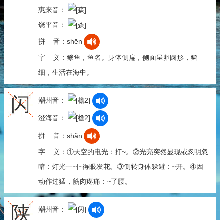
惠来音：
饶平音：
拼 音：shēn
字 义：鲹鱼，鱼名。身体侧扁，侧面呈卵圆形，鳞
细，生活在海中。
闪
潮州音：
澄海音：
拼 音：shǎn
字 义：①天空的电光：打~。②光亮突然显现或忽明忽
暗：灯光一~|~得眼发花。③侧转身体躲避：~开。④因
动作过猛，筋肉疼痛：~了腰。
陕
潮州音：