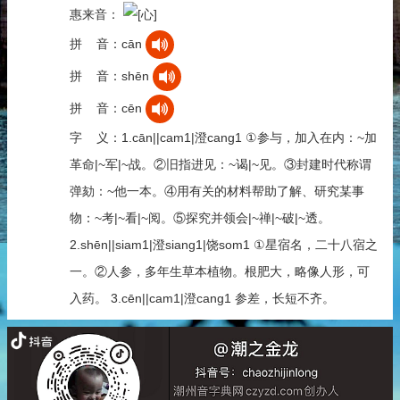
惠来音：
拼 音：cān
拼 音：shēn
拼 音：cēn
字 义：1.cān||cam1|澄cang1 ①参与，加入在内：~加
革命|~军|~战。②旧指进见：~谒|~见。③封建时代称谓
弹劾：~他一本。④用有关的材料帮助了解、研究某事
物：~考|~看|~阅。⑤探究并领会|~禅|~破|~透。
2.shēn||siam1|澄siang1|饶som1 ①星宿名，二十八宿之
一。②人参，多年生草本植物。根肥大，略像人形，可
入药。 3.cēn||cam1|澄cang1 参差，长短不齐。