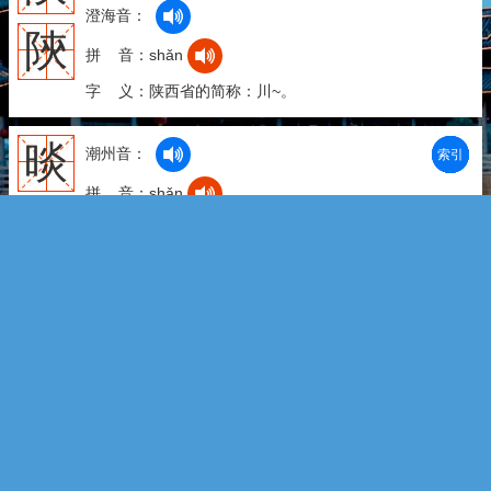
澄海音：
陝
拼 音：shǎn
字 义：陕西省的简称：川~。
晱
潮州音：
部首
笔划
拼音
潮拼
拼 音：shǎn
字 义：1、电。2、晶莹的样子。
掞
潮州音：
澄海音：
潮州音：
澄海音：
拼 音：shàn
字 义：发抒，铺张。