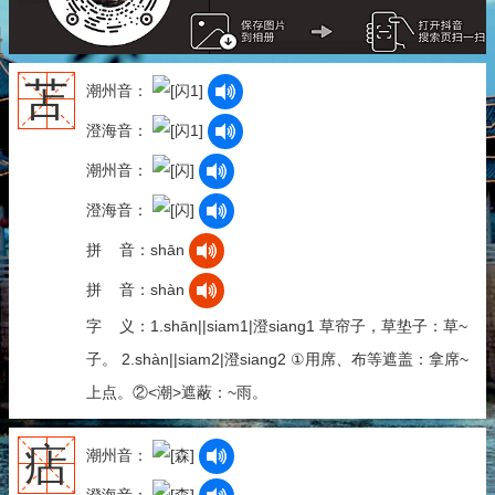
苫
潮州音：
澄海音：
潮州音：
澄海音：
拼 音：shān
拼 音：shàn
字 义：1.shān||siam1|澄siang1 草帘子，草垫子：草~
子。 2.shàn||siam2|澄siang2 ①用席、布等遮盖：拿席~
上点。②<潮>遮蔽：~雨。
痁
潮州音：
澄海音：