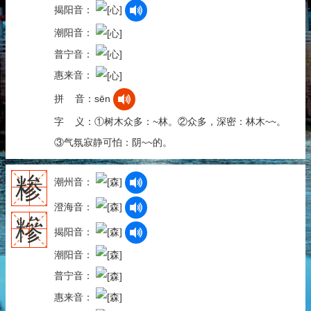
揭阳音：
潮阳音：
普宁音：
惠来音：
拼 音：sēn
字 义：①树木众多：~林。②众多，深密：林木~~。
③气氛寂静可怕：阴~~的。
糁
潮州音：
澄海音：
糝
揭阳音：
潮阳音：
普宁音：
惠来音：