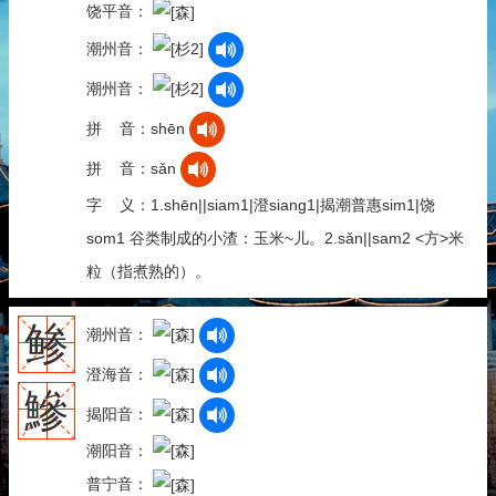
饶平音：
潮州音：
潮州音：
拼 音：shēn
拼 音：sǎn
字 义：1.shēn||siam1|澄siang1|揭潮普惠sim1|饶
som1 谷类制成的小渣：玉米~儿。2.sǎn||sam2 <方>米
粒（指煮熟的）。
鲹
潮州音：
澄海音：
鰺
揭阳音：
潮阳音：
普宁音：