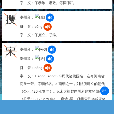
字 义：①恭敬，肃敬。②同“悚”。
㩳
潮州音：
拼 音：sǒng
字 义：①挺立。②推。
宋
潮州音：
潮州音：
拼 音：sòng
字 义：1.sòng||song3 ①周代诸侯国名，在今河南省
商丘一带。②朝代名。a.南朝之一，刘裕所建立的朝代
部首
笔划
拼音
潮拼
（公元 420-479 年）。b.宋太祖赵匡胤所建立的朝代
（公元 960 - 1279 年）：唐诗~词。③指宋刊本或宋体
字：影~|老~|仿~。④姓：~江。 2.sòng||sang3 宋厝