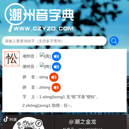
忪
潮州音：
潮州音：
拼 音：sōng
拼 音：zhōng
字 义：1.sōng||song1 见“惺”字条“惺忪”。
2.zhōng||zong1 惊惧：怔~。