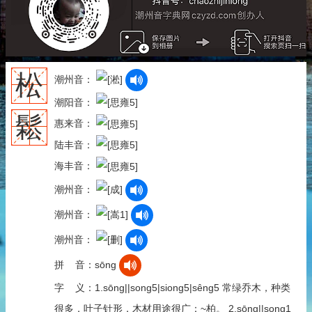
松
潮州音：
潮阳音：
鬆
惠来音：
陆丰音：
海丰音：
潮州音：
潮州音：
潮州音：
拼 音：sōng
字 义：1.sōng||song5|siong5|sêng5 常绿乔木，种类
很多，叶子针形，木材用途很广：~柏。 2.sōng||song1