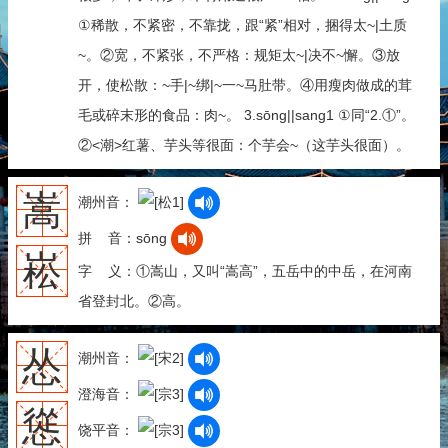
①稀散，不紧密，不靠拢，跟“紧”相对，捆得太~|土质
~。②宽，不紧张，不严格：规矩太~|决不~懈。③放
开，使松散：~手|~绑|~一~马肚带。④用瘦肉做成的茸
毛或碎末形的食品：肉~。 3.sōng||sang1 ①同“2.①”。
②<潮>红薯、芋头等很面：个芋会~（这芋头很面）。
嵩
潮州音：
拼 音：sōng
崧
字 义：①嵩山，又叫“嵩高”，五岳中的中岳，在河南
省登封北。②高。
怂
潮州音：
澄海音：
慫
饶平音：