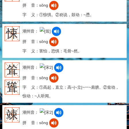
拼 音：sǒng
字 义：①惊惧。②劝说，鼓动：~恿。
悚
潮州音：
拼 音：sǒng
字 义：害怕，恐惧：毛骨~然。
耸
潮州音：
拼 音：sǒng
聳
字 义：①高起，直立：高~|~立|~一~肩膀。②耸动，
惊动：~人听闻。
竦
潮州音：
拼 音：sǒng