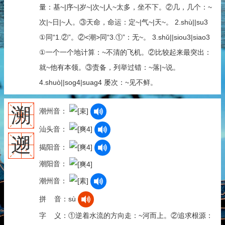
量：基~|序~|岁~|次~|人~太多，坐不下。②几，几个：~
次|~日|~人。③天命，命运：定~|气~|天~。 2.shù||su3
①同“1.②”。②<潮>同“3.①”：无~。 3.shǔ||siou3|siao3
①一个一个地计算：~不清的飞机。②比较起来最突出：
就~他有本领。③责备，列举过错：~落|~说。
4.shuò||sog4|suag4 屡次：~见不鲜。
溯
潮州音：
汕头音：
遡
揭阳音：
潮阳音：
潮州音：
拼 音：sù
字 义：①逆着水流的方向走：~河而上。②追求根源：