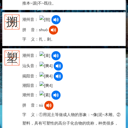
推本~源|不~既往。
搠
潮州音：
拼 音：shuò
字 义：扎，刺。
塑
潮州音：
汕头音：
揭阳音：
潮阳音：
潮州音：
拼 音：sù
字 义：①用泥土等做成人物的形象：~像|泥~木雕。②
塑料，具有可塑性的高分子化合物的统称，种类很多，