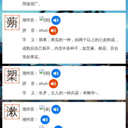
用途很广。
蒴
潮州音：
拼 音：shuò
字 义：蒴果，果实的一种，由两个以上的心皮构成，
成熟后自己裂开，内含许多种子，如芝麻、棉花、百合
等的果实。
槊
潮州音：
拼 音：shuò
字 义：长矛，古人的一种兵器：单鞭夺~。
漱
潮州音：
潮州音：