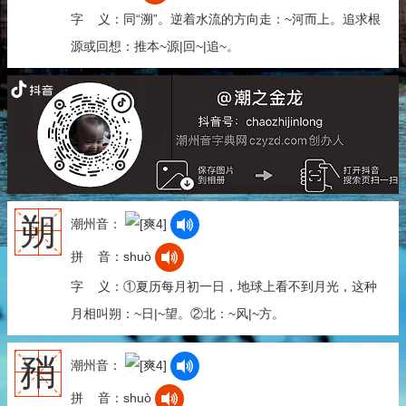
字 义：同“溯”。逆着水流的方向走：~河而上。追求根
源或回想：推本~源|回~|追~。
朔
潮州音：
拼 音：shuò
字 义：①夏历每月初一日，地球上看不到月光，这种
月相叫朔：~日|~望。②北：~风|~方。
矟
潮州音：
拼 音：shuò