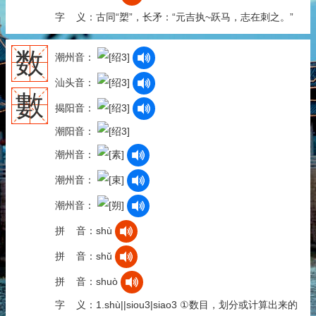
字 义：古同“槊”，长矛：“元吉执~跃马，志在刺之。”
数
潮州音：
汕头音：
數
揭阳音：
潮阳音：
潮州音：
潮州音：
潮州音：
拼 音：shù
拼 音：shǔ
拼 音：shuò
字 义：1.shù||siou3|siao3 ①数目，划分或计算出来的