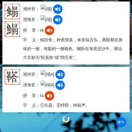
鳎
潮州音：
澄海音：
鰨
拼 音：tǎ
字 义：鳎目鱼，种类很多，体形似舌头，两眼都在身
体的一侧，有眼的一侧褐色。侧卧在海底泥沙中。潮汕
方言称为“鞋底鱼”或“狗舌鱼”。
鞳
潮州音：
澄海音：
拼 音：tà
字 义：①兵器。②镗鞳，钟鼓声。
部首
笔划
拼音
潮拼