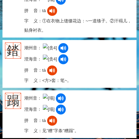
拼 音：tā
字 义：①在衣物上缝缀花边：~一道绦子。②汗褟儿，
贴身衬衣。
錔
潮州音：
澄海音：
拼 音：tà
字 义：<方>套：笔~。
蹋
潮州音：
澄海音：
拼 音：tà
字 义：见“糟”字条“糟蹋”。