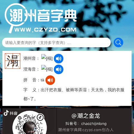
溻
潮州音：
澄海音：
拼 音：tā
字 义：出汗把衣服、被褥等弄湿：天太热，我的衣服
都~了。