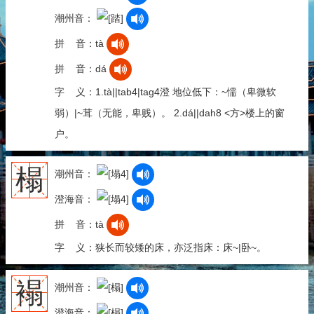
潮州音：
拼 音：tà
拼 音：dá
字 义：1.tà||tab4|tag4澄 地位低下：~懦（卑微软
弱）|~茸（无能，卑贱）。 2.dá||dah8 <方>楼上的窗
户。
榻
潮州音：
澄海音：
拼 音：tà
字 义：狭长而较矮的床，亦泛指床：床~|卧~。
褟
潮州音：
澄海音：