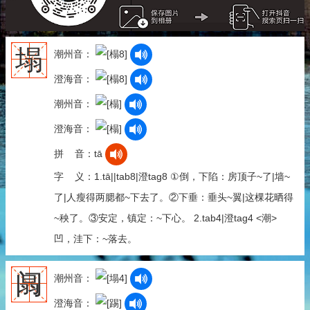
塌
潮州音：
澄海音：
潮州音：
澄海音：
拼 音：tā
字 义：1.tā||tab8|澄tag8 ①倒，下陷：房顶子~了|墙~
了|人瘦得两腮都~下去了。②下垂：垂头~翼|这棵花晒得
~秧了。③安定，镇定：~下心。 2.tab4|澄tag4 <潮>
凹，洼下：~落去。
阘
潮州音：
澄海音：