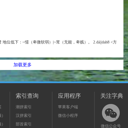
4|tag4澄 地位低下：~懦（卑微软弱）|~茸（无能，卑贱）。 2.dá||dah8 <方
加载更多
索引查询
应用程序
关注字典
案
潮拼索引
苹果客户端
频）
汉拼索引
微信小程序
频）
部首索引
微信公众号