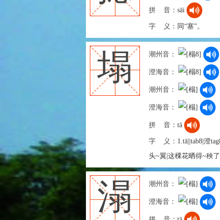
拼 音：
sāi
字 义：
同“塞”。
塌
潮州音：
澄海音：
潮州音：
澄海音：
拼 音：
tā
字 义：
1.tā||ta
头~翼|这棵花晒得~秧了。
溻
潮州音：
澄海音：
拼 音：
tā