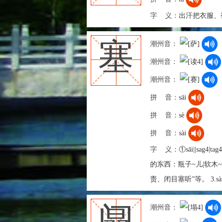
字 义：
出汗把衣服、
塞
潮州音：
潮州音：
潮州音：
拼 音：
sāi
拼 音：
sè
拼 音：
sài
字 义：
①sāi||sa
的东西：瓶子~儿|软木~儿
责、闭目塞听”等。 3.sà
阘
潮州音：