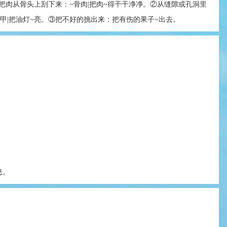
把肉从骨头上刮下来：~骨肉|把肉~得干干净净。②从缝隙或孔洞里
指甲|把油灯~亮。③把不好的挑出来：把有伤的果子~出去。
息。