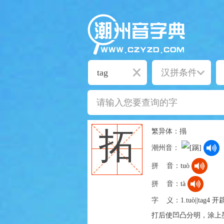
繁异体：
搨
拓
潮州音：
拼 音：
tuò
拼 音：
tà
字 义：
1.tuò||ta
打后使凹凸分明，涂上