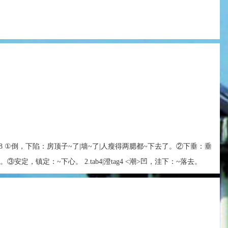
b8|澄tag8 ①倒，下陷：房顶子~了|墙~了|人瘦得两腮都~下去了。②下垂：垂
③安定，镇定：~下心。 2.tab4|澄tag4 <潮>凹，洼下：~落去。