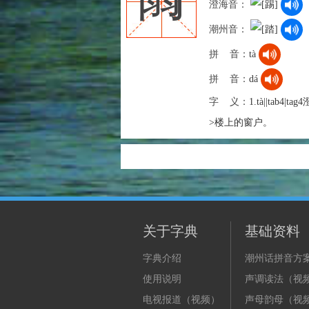
澄海音：
潮州音：
拼 音：
tà
拼 音：
dá
字 义：
1.tà||tab
>楼上的窗户。
关于字典
基础资料
字典介绍
潮州话拼音方
使用说明
声调读法（视
电视报道（视频）
声母韵母（视