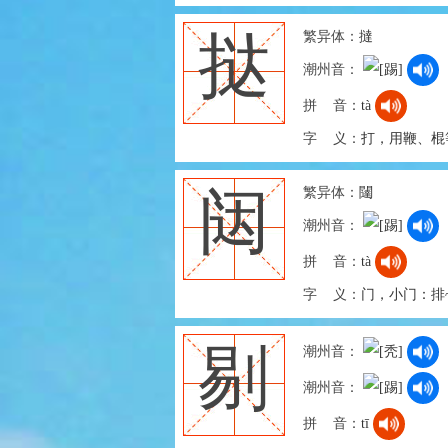
繁异体：
撻
挞
潮州音：
拼 音：
tà
字 义：
打，用鞭、棍
繁异体：
闥
闼
潮州音：
拼 音：
tà
字 义：
门，小门：排
剔
潮州音：
潮州音：
拼 音：
tī