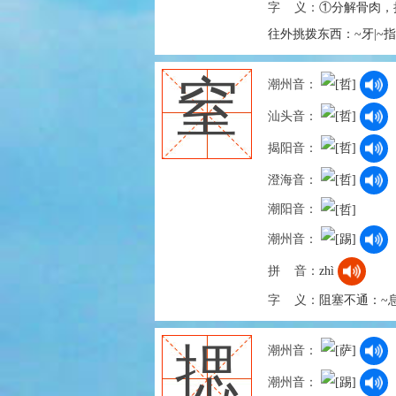
字 义：
①分解骨肉，
往外挑拨东西：~牙|~
窒
潮州音：
汕头音：
揭阳音：
澄海音：
潮阳音：
潮州音：
拼 音：
zhì
字 义：
阻塞不通：~
揌
潮州音：
潮州音：