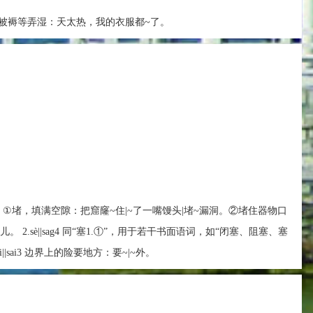
被褥等弄湿：天太热，我的衣服都~了。
g4|tag4 ①堵，填满空隙：把窟窿~住|~了一嘴馒头|堵~漏洞。②堵住器物口
。 2.sè||sag4 同“塞1.①”，用于若干书面语词，如“闭塞、阻塞、塞
i||sai3 边界上的险要地方：要~|~外。