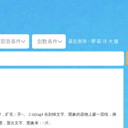
啰
菘
沣
大
骸
最近查询：
g4 开辟，扩充：开~。 2.tà||tag4 在刻铸文字、图象的器物上蒙一层纸，捶
墨，显出文字、图象来：~片。