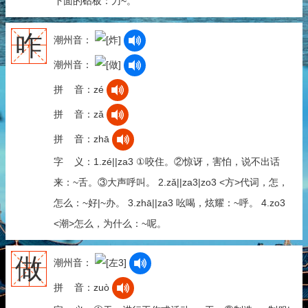
下面的砧板：刀~。
咋
潮州音：
潮州音：
拼 音：zé
拼 音：zǎ
拼 音：zhā
字 义：1.zé||za3 ①咬住。②惊讶，害怕，说不出话
来：~舌。③大声呼叫。 2.zǎ||za3|zo3 <方>代词，怎，
怎么：~好|~办。 3.zhā||za3 吆喝，炫耀：~呼。 4.zo3
<潮>怎么，为什么：~呢。
做
潮州音：
拼 音：zuò