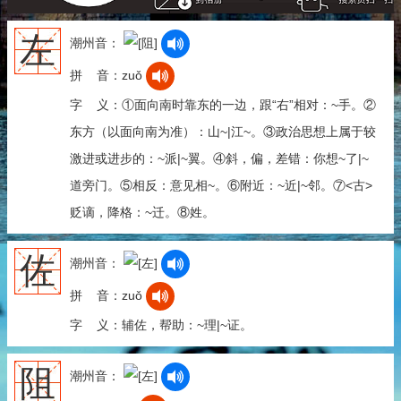
左
潮州音：
拼 音：zuǒ
字 义：①面向南时靠东的一边，跟“右”相对：~手。②
东方（以面向南为准）：山~|江~。③政治思想上属于较
激进或进步的：~派|~翼。④斜，偏，差错：你想~了|~
道旁门。⑤相反：意见相~。⑥附近：~近|~邻。⑦<古>
贬谪，降格：~迁。⑧姓。
佐
潮州音：
拼 音：zuǒ
字 义：辅佐，帮助：~理|~证。
阻
潮州音：