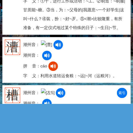
字 义：①干，进行工作或活动：~工。②制造：~制服|
甘蔗能~糖。③当，为：~父母的|我愿意~一个好学生|这
叫~什么？④装，扮：~好~歹。⑤<潮>比较隆重，有所
准备，有一定仪式地过某个特殊的日子：~生日|~节。
漕
潮州音：
潮州音：
拼 音：cáo
字 义：利用水道转运食粮：~运|~河（运粮河）。
槽
潮州音：
部首
笔划
拼音
潮拼
潮州音：
拼 音：cáo
字 义：①一种长方形或正方形的较大的器具，四面
高，中间凹下，像没有盖的箱子：石~|水~。特指喂牲畜