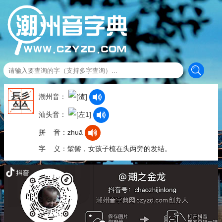
髽
潮州音：
汕头音：
拼 音：zhuā
字 义：髽髻，女孩子梳在头两旁的发结。