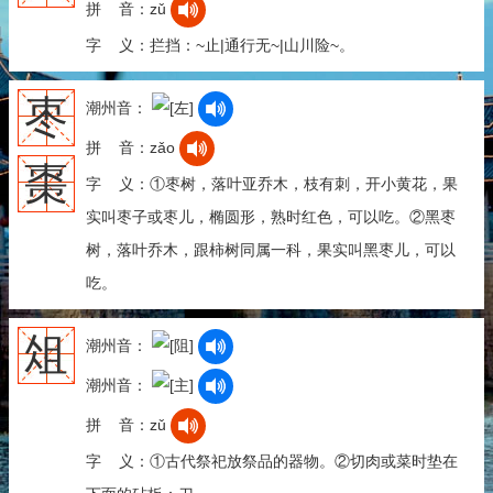
拼 音：zǔ
字 义：拦挡：~止|通行无~|山川险~。
枣
潮州音：
拼 音：zǎo
棗
字 义：①枣树，落叶亚乔木，枝有刺，开小黄花，果
实叫枣子或枣儿，椭圆形，熟时红色，可以吃。②黑枣
树，落叶乔木，跟柿树同属一科，果实叫黑枣儿，可以
吃。
俎
潮州音：
潮州音：
拼 音：zǔ
字 义：①古代祭祀放祭品的器物。②切肉或菜时垫在