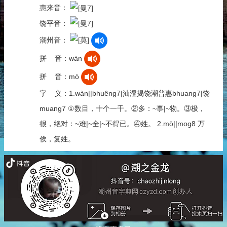
惠来音：
饶平音：
潮州音：
拼 音：wàn
拼 音：mò
字 义：1.wàn||bhuêng7|汕澄揭饶潮普惠bhuang7|饶
muang7 ①数目，十个一千。②多：~事|~物。③极，
很，绝对：~难|~全|~不得已。④姓。 2.mò||mog8 万
俟，复姓。