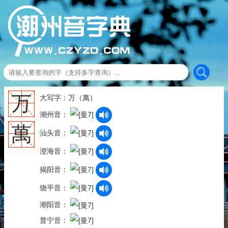
万
大写字：万（萬）
潮州音：
萬
汕头音：
澄海音：
揭阳音：
饶平音：
潮阳音：
普宁音：