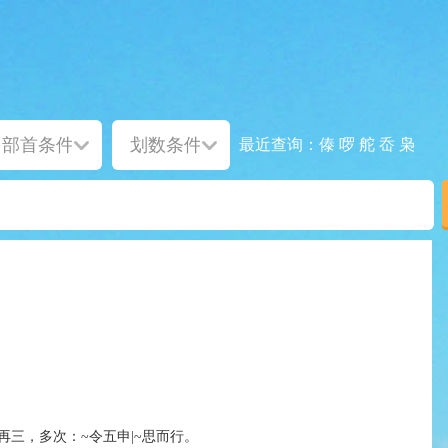
傣
啰
舵
岙
枭
最近查询：
再三，多次：~令五申|~思而行。