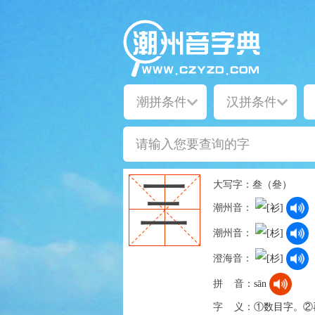
大写字：
叁（叄）
三
潮州音：
潮州音：
澄海音：
拼 音：
sān
字 义：
①数目字。②